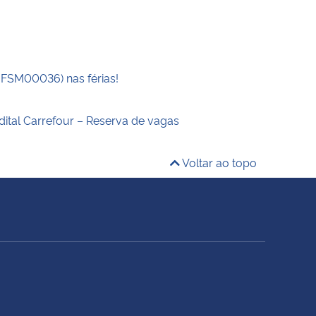
UFSM00036) nas férias!
dital Carrefour – Reserva de vagas
Voltar ao topo