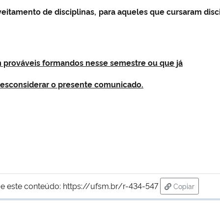
oveitamento de disciplinas, para aqueles que cursaram disc
 prováveis formandos nesse semestre ou que já
desconsiderar o presente comunicado.
e este conteúdo:
https://ufsm.br/r-434-547
Copiar
para área de