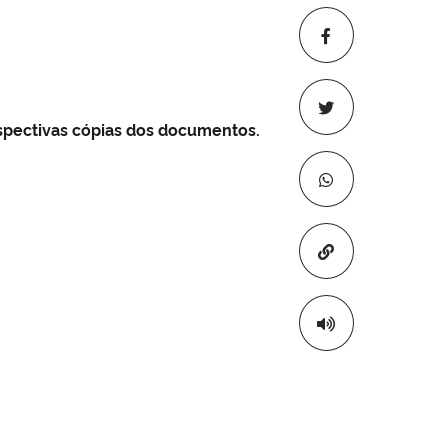
spectivas cópias dos documentos.
Copiar para áre