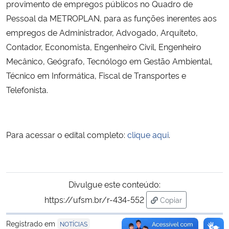
provimento de empregos públicos no Quadro de
Pessoal da METROPLAN, para as funções inerentes aos
Secretaria-Geral
empregos de Administrador, Advogado, Arquiteto,
Contador, Economista, Engenheiro Civil, Engenheiro
Secretaria de Governo
Mecânico, Geógrafo, Tecnólogo em Gestão Ambiental,
Técnico em Informática, Fiscal de Transportes e
Gabinete de Segurança Institucional
Telefonista.
Advocacia-Geral da União
Banco Central do Brasil
Para acessar o edital completo:
clique aqui
.
Planalto
Divulgue este conteúdo:
https://ufsm.br/r-434-552
Copiar
para área de trans
Registrado em
NOTÍCIAS