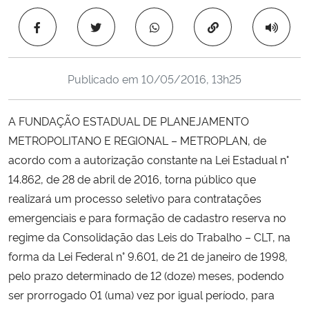
Ministério da Cidadania
Copiar para área 
Ministério da Saúde
Publicado em
10/05/2016, 13h25
Ministério de Minas e Energia
A FUNDAÇÃO ESTADUAL DE PLANEJAMENTO
Ministério da Ciência, Tecnologia, Inovações e Comunicações
METROPOLITANO E REGIONAL – METROPLAN, de
acordo com a autorização constante na Lei Estadual n°
Ministério do Meio Ambiente
14.862, de 28 de abril de 2016, torna público que
Ministério do Turismo
realizará um processo seletivo para contratações
emergenciais e para formação de cadastro reserva no
Ministério do Desenvolvimento Regional
regime da Consolidação das Leis do Trabalho – CLT, na
forma da Lei Federal n° 9.601, de 21 de janeiro de 1998,
Controladoria-Geral da União
pelo prazo determinado de 12 (doze) meses, podendo
ser prorrogado 01 (uma) vez por igual período, para
Ministério da Mulher, da Família e dos Direitos Humanos