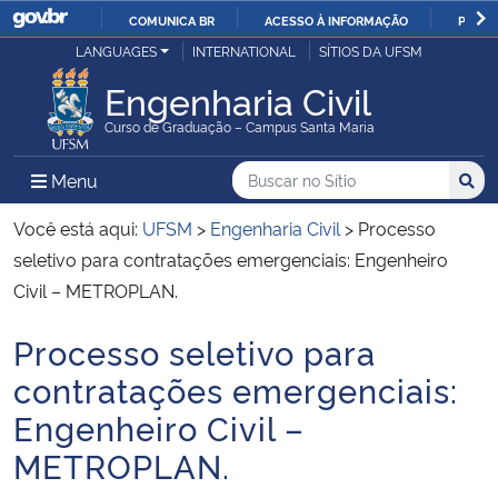
COMUNICA BR
ACESSO À INFORMAÇÃO
PARTI
Casa Civil
LANGUAGES
INTERNATIONAL
SÍTIOS DA UFSM
IR
PARA
Engenharia Civil
Ministério da Justiça e Segurança Pública
O
Curso de Graduação – Campus Santa Maria
CONTEÚDO
Ministério da Defesa
Buscar no no Sítio
Busca
Busca:
Menu Principal do Sítio
Menu
Busc
Ministério das Relações Exteriores
Você está aqui:
UFSM
>
Engenharia Civil
>
Processo
seletivo para contratações emergenciais: Engenheiro
Ministério da Economia
Civil – METROPLAN.
Processo seletivo para
Ministério da Infraestrutura
Início do conteúdo
contratações emergenciais:
Ministério da Agricultura, Pecuária e Abastecimento
Engenheiro Civil –
METROPLAN.
Ministério da Educação