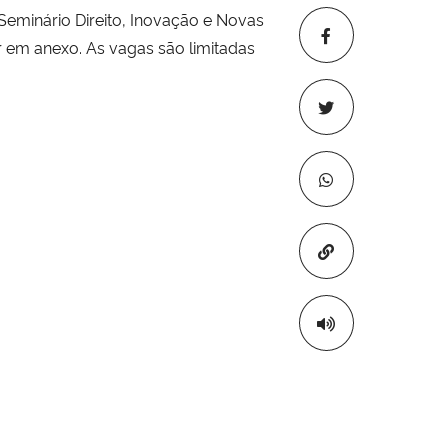
Seminário Direito, Inovação e Novas
r em anexo. As vagas são limitadas
Copiar para áre