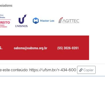
e este conteúdo:
https://ufsm.br/r-434-600
Copiar
para área de