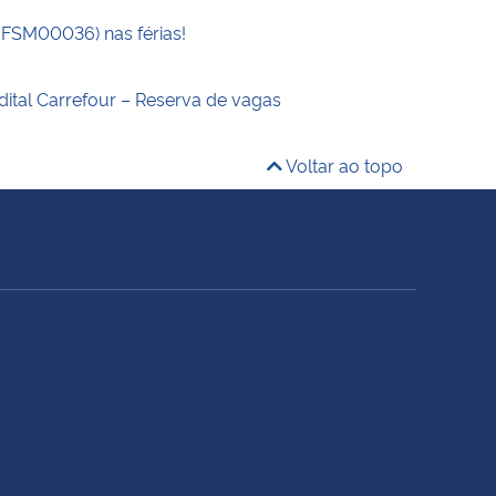
UFSM00036) nas férias!
dital Carrefour – Reserva de vagas
Voltar ao topo