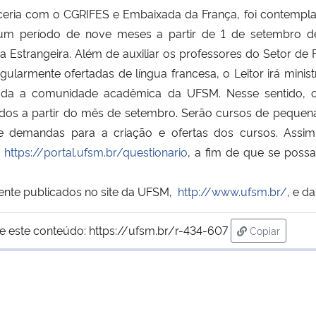
rceria com o CGRIFES e Embaixada da França, foi contemp
 um período de nove meses a partir de 1 de setembro d
a Estrangeira. Além de auxiliar os professores do Setor de
gularmente ofertadas de língua francesa, o Leitor irá minis
 a toda a comunidade acadêmica da UFSM. Nesse sentido,
dos a partir do mês de setembro. Serão cursos de pequena
de demandas para a criação e ofertas dos cursos. Assim
https://portal.ufsm.br/questionario
, a fim de que se possa 
mente publicados no site da UFSM,
http://www.ufsm.br/
, e d
e este conteúdo:
https://ufsm.br/r-434-607
Copiar
para área de