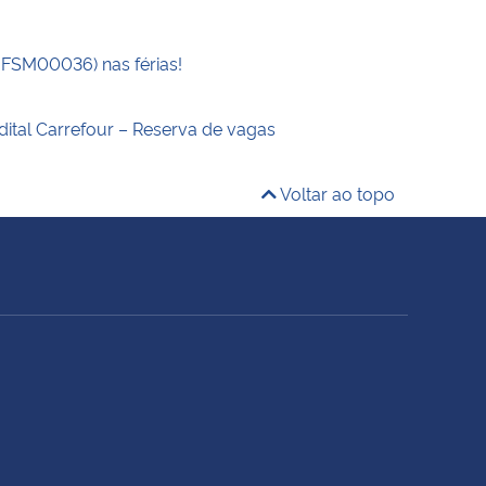
UFSM00036) nas férias!
dital Carrefour – Reserva de vagas
Voltar ao topo