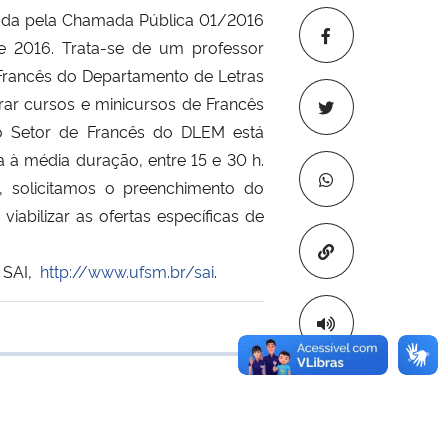
lada pela Chamada Pública 01/2016
e 2016. Trata-se de um professor
 Francês do Departamento de Letras
trar cursos e minicursos de Francês
 o Setor de Francês do DLEM está
 à média duração, entre 15 e 30 h.
, solicitamos o preenchimento do
viabilizar as ofertas específicas de
Copiar para áre
a SAI,
http://www.ufsm.br/sai
.
 transferência