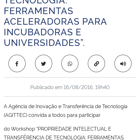
Ministério da Cidadania
FERRAMENTAS
ACELERADORAS PARA
Ministério da Saúde
INCUBADORAS E
UNIVERSIDADES”.
Ministério de Minas e Energia
Ministério da Ciência, Tecnologia, Inovações e Comunicações
Copiar para área 
Ministério do Meio Ambiente
Publicado em
16/08/2016, 19h40
Ministério do Turismo
Ministério do Desenvolvimento Regional
A Agência de Inovação e Transferência de Tecnologia
(AGITTEC) convida a todos para participar
Controladoria-Geral da União
do Workshop “PROPRIEDADE INTELECTUAL E
TRANSFÊRENCIA DE TECNOLOGIA: FERRAMENTAS
Ministério da Mulher, da Família e dos Direitos Humanos