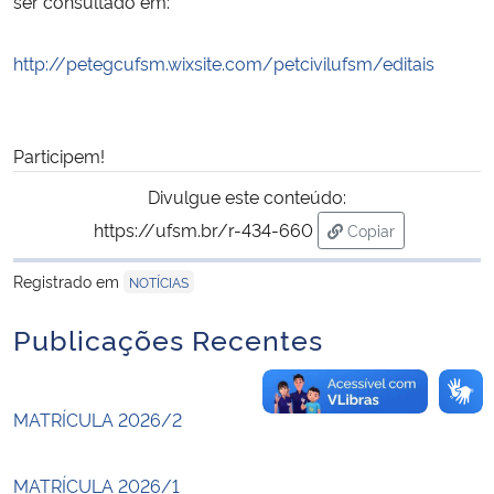
ser consultado em:
Secretaria-Geral
http://petegcufsm.wixsite.com/petcivilufsm/editais
Secretaria de Governo
Participem!
Gabinete de Segurança Institucional
Divulgue este conteúdo:
Advocacia-Geral da União
https://ufsm.br/r-434-660
Copiar
para área de trans
Registrado em
NOTÍCIAS
Banco Central do Brasil
Publicações Recentes
Planalto
MATRÍCULA 2026/2
MATRÍCULA 2026/1