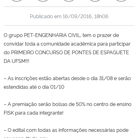
Ministério da Cidadania
Publicado em
16/09/2016, 18h06
Ministério da Saúde
O grupo PET-ENGENHARIA CIVIL, tem o prazer de
Ministério de Minas e Energia
convidar toda a comunidade acadêmica para participar
do PRIMEIRO CONCURSO DE PONTES DE ESPAGUETE
Ministério da Ciência, Tecnologia, Inovações e Comunicações
DA UFSM!!!
Ministério do Meio Ambiente
– As inscrições estão abertas desde o dia 31/08 e serão
estendidas até o dia 01/10
Ministério do Turismo
– A premiação serão bolsas de 50% no centro de ensino
Ministério do Desenvolvimento Regional
FISK para cada integrante!
Controladoria-Geral da União
– O edital com todas as informações necessárias pode
Ministério da Mulher, da Família e dos Direitos Humanos