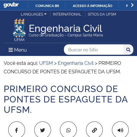
COMUNICA BR
ACESSO À INFORMAÇÃO
PARTI
Casa Civil
LANGUAGES
INTERNATIONAL
SÍTIOS DA UFSM
IR
PARA
Engenharia Civil
Ministério da Justiça e Segurança Pública
O
Curso de Graduação – Campus Santa Maria
CONTEÚDO
Ministério da Defesa
Buscar no no Sítio
Busca
Busca:
Menu Principal do Sítio
Menu
Busc
Ministério das Relações Exteriores
Você está aqui:
UFSM
>
Engenharia Civil
>
PRIMEIRO
CONCURSO DE PONTES DE ESPAGUETE DA UFSM.
Ministério da Economia
PRIMEIRO CONCURSO DE
Início do conteúdo
Ministério da Infraestrutura
PONTES DE ESPAGUETE DA
UFSM.
Ministério da Agricultura, Pecuária e Abastecimento
Ministério da Educação
Copiar para área 