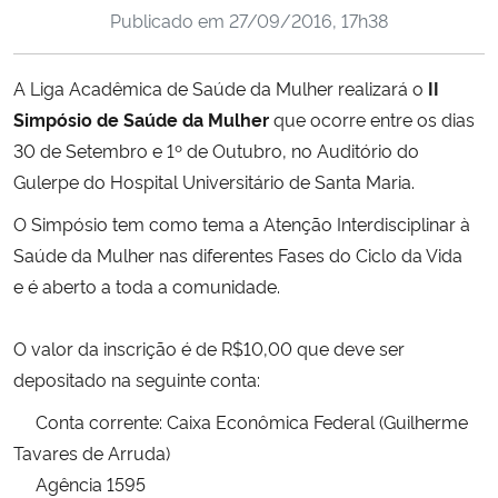
Publicado em
27/09/2016, 17h38
Ministério da Cidadania
Ministério da Saúde
A Liga Acadêmica de Saúde da Mulher realizará o
II
Simpósio de Saúde da Mulher
que ocorre entre os dias
Ministério de Minas e Energia
30 de Setembro e 1º de Outubro, no Auditório do
Gulerpe do Hospital Universitário de Santa Maria.
Ministério da Ciência, Tecnologia, Inovações e Comunicações
O S
impósio tem como tema a Atenção Interdisciplinar à
Saúde da Mulher nas diferentes Fases do Ciclo da Vida
Ministério do Meio Ambiente
e é aberto a toda a comunidade.
Ministério do Turismo
O valor da inscrição é de R$10,00 que deve ser
Ministério do Desenvolvimento Regional
depositado na seguinte conta:
Conta corrente: Caixa Econômica Federal (Guilherme
Controladoria-Geral da União
Tavares de Arruda)
Agência 1595
Ministério da Mulher, da Família e dos Direitos Humanos