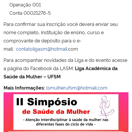
Operação 001
Conta 00021276-5
Secretaria-Geral
Para confirmar sua inscrição você deverá enviar seu
Secretaria de Governo
nome completo, instituição de ensino, curso e
comprovante de depósito para o e-
Gabinete de Segurança Institucional
mail:
contatoligasm@hotmail.
com
Para acompanhar novidades da Liga e do evento acesse
Advocacia-Geral da União
a página do Facebook da LASM:
Liga Acadêmica da
Saúde da Mulher – UFSM
Banco Central do Brasil
Mais Informações:
lsmulherufsm@hotmail.com
Planalto