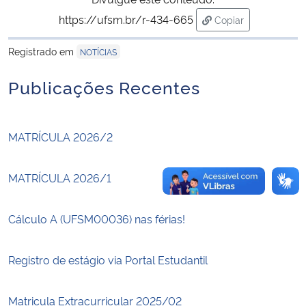
https://ufsm.br/r-434-665
Copiar
Secretaria-Geral
para área de trans
Registrado em
NOTÍCIAS
Secretaria de Governo
Publicações Recentes
Gabinete de Segurança Institucional
MATRÍCULA 2026/2
Advocacia-Geral da União
MATRÍCULA 2026/1
Banco Central do Brasil
Planalto
Cálculo A (UFSM00036) nas férias!
Registro de estágio via Portal Estudantil
Matricula Extracurricular 2025/02