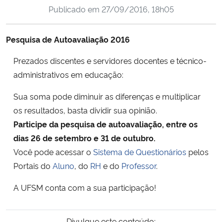
Publicado em
27/09/2016, 18h05
Ministério da Cidadania
Ministério da Saúde
Pesquisa de Autoavaliação 2016
Prezados discentes e servidores docentes e técnico-
Ministério de Minas e Energia
administrativos em educação:
Ministério da Ciência, Tecnologia, Inovações e Comunicações
Sua soma pode diminuir as diferenças e multiplicar
os resultados, basta dividir sua opinião.
Ministério do Meio Ambiente
Participe da pesquisa de autoavaliação, entre os
dias 26 de setembro e 31 de outubro.
Ministério do Turismo
Você pode acessar o
Sistema de Questionários
pelos
Portais do
Aluno
, do
RH
e do
Professor
.
Ministério do Desenvolvimento Regional
A UFSM conta com a sua participação!
Controladoria-Geral da União
Ministério da Mulher, da Família e dos Direitos Humanos
Divulgue este conteúdo: