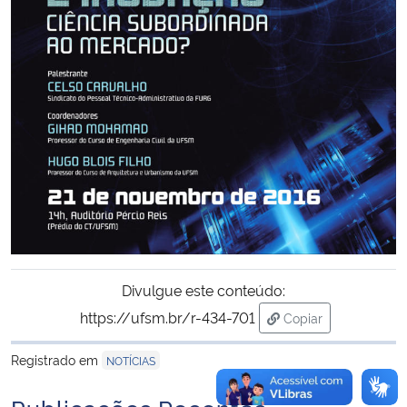
Secretaria-Geral
Secretaria de Governo
Gabinete de Segurança Institucional
Advocacia-Geral da União
Banco Central do Brasil
Planalto
Divulgue este conteúdo:
https://ufsm.br/r-434-701
Copiar
para área de trans
Registrado em
NOTÍCIAS
Publicações Recentes