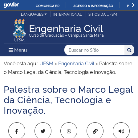
COMUNICA BR
ACESSO À INFORMAÇÃO
PARTI
Casa Civil
LANGUAGES
INTERNATIONAL
SÍTIOS DA UFSM
IR
PARA
Engenharia Civil
Ministério da Justiça e Segurança Pública
O
Curso de Graduação – Campus Santa Maria
CONTEÚDO
Ministério da Defesa
Buscar no no Sítio
Busca
Busca:
Menu Principal do Sítio
Menu
Busc
Ministério das Relações Exteriores
Você está aqui:
UFSM
>
Engenharia Civil
>
Palestra sobre
o Marco Legal da Ciência, Tecnologia e Inovação.
Ministério da Economia
Palestra sobre o Marco Legal
Início do conteúdo
Ministério da Infraestrutura
da Ciência, Tecnologia e
Inovação.
Ministério da Agricultura, Pecuária e Abastecimento
Ministério da Educação
Copiar para área 