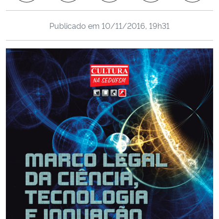
Ministério da Cidadania
Publicado em
10/11/2016, 19h31
Ministério da Saúde
Ministério de Minas e Energia
Ministério da Ciência, Tecnologia, Inovações e Comunicações
Ministério do Meio Ambiente
Ministério do Turismo
Ministério do Desenvolvimento Regional
Controladoria-Geral da União
Ministério da Mulher, da Família e dos Direitos Humanos