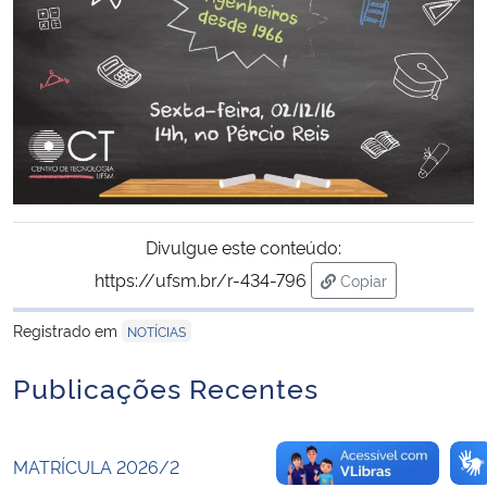
Secretaria-Geral
Secretaria de Governo
Gabinete de Segurança Institucional
Advocacia-Geral da União
Divulgue este conteúdo:
https://ufsm.br/r-434-796
Copiar
Banco Central do Brasil
para área de trans
Registrado em
NOTÍCIAS
Planalto
Publicações Recentes
MATRÍCULA 2026/2