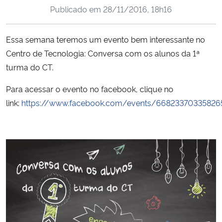
Publicado em
28/11/2016, 18h16
Ministério da Cidadania
Ministério da Saúde
Essa semana teremos um evento bem interessante no
Centro de Tecnologia: Conversa com os alunos da 1ª
Ministério de Minas e Energia
turma do CT.
Ministério da Ciência, Tecnologia, Inovações e Comunicações
Para acessar o evento no facebook, clique no
link:
https://www.facebook.com/events/66823370335826
Ministério do Meio Ambiente
Ministério do Turismo
Ministério do Desenvolvimento Regional
Controladoria-Geral da União
Ministério da Mulher, da Família e dos Direitos Humanos