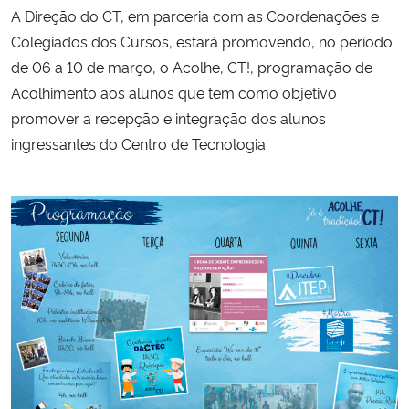
A Direção do CT, em parceria com as Coordenações e
Ministério da Cidadania
Colegiados dos Cursos, estará promovendo, no período
Ministério da Saúde
de 06 a 10 de março, o Acolhe, CT!, programação de
Acolhimento aos alunos que tem como objetivo
Ministério de Minas e Energia
promover a recepção e integração dos alunos
ingressantes do Centro de Tecnologia.
Ministério da Ciência, Tecnologia, Inovações e Comunicações
Ministério do Meio Ambiente
Ministério do Turismo
Ministério do Desenvolvimento Regional
Controladoria-Geral da União
Ministério da Mulher, da Família e dos Direitos Humanos