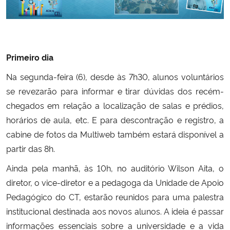
Secretaria-Geral
Secretaria de Governo
Primeiro dia
Na segunda-feira (6), desde às 7h30, alunos voluntários
Gabinete de Segurança Institucional
se revezarão para informar e tirar dúvidas dos recém-
chegados em relação a localização de salas e prédios,
Advocacia-Geral da União
horários de aula, etc. E para descontração e registro, a
Banco Central do Brasil
cabine de fotos da Multiweb também estará disponível a
partir das 8h.
Planalto
Ainda pela manhã, às 10h, no auditório Wilson Aita, o
diretor, o vice-diretor e a pedagoga da Unidade de Apoio
Pedagógico do CT, estarão reunidos para uma palestra
institucional destinada aos novos alunos. A ideia é passar
informações essenciais sobre a universidade e a vida