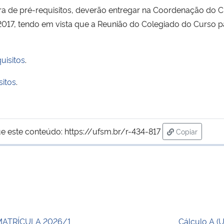
bra de pré-requisitos, deverão entregar na Coordenação do Cu
2017, tendo em vista que a Reunião do Colegiado do Curso p
uisitos
.
sitos
.
e este conteúdo:
https://ufsm.br/r-434-817
Copiar
para área de
MATRÍCULA 2026/1
Cálculo A (