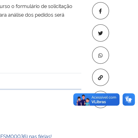
rso o formulário de solicitação
ara análise dos pedidos será
Copiar para áre
 transferência
UFSM00036) nas férias!