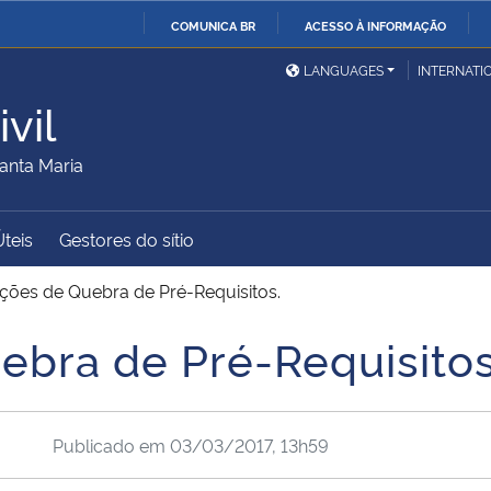
COMUNICA BR
ACESSO À INFORMAÇÃO
Ministério da Defesa
Ministério das Relações
Mini
IR
LANGUAGES
INTERNATI
Exteriores
PARA
vil
O
Ministério da Cidadania
Ministério da Saúde
Mini
CONTEÚDO
anta Maria
Úteis
Gestores do sítio
Ministério do
Controladoria-Geral da
Mini
Desenvolvimento Regional
União
Famí
ações de Quebra de Pré-Requisitos.
Hum
ebra de Pré-Requisitos
Advocacia-Geral da União
Banco Central do Brasil
Plan
Publicado em
03/03/2017, 13h59