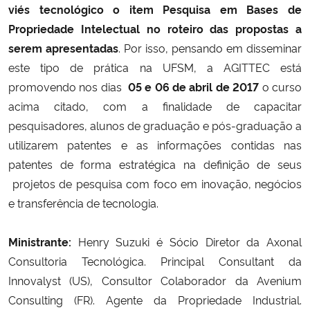
viés tecnológico o item Pesquisa em Bases de
Propriedade Intelectual no roteiro das propostas a
Secretaria-Geral
serem apresentadas
. Por isso, pensando em disseminar
este tipo de prática na UFSM, a AGITTEC está
Secretaria de Governo
promovendo nos dias
05 e 06 de abril
de 2017
o curso
acima citado, com a finalidade de
capacitar
Gabinete de Segurança Institucional
pesquisadores, alunos de graduação e pós-graduação a
Advocacia-Geral da União
utilizarem patentes e as informações contidas nas
patentes de forma estratégica na definição de seus
Banco Central do Brasil
projetos de pesquisa com foco em inovação, negócios
e transferência de tecnologia.
Planalto
Ministrante:
Henry Suzuki é Sócio Diretor da Axonal
Consultoria Tecnológica. Principal Consultant da
Innovalyst (US), Consultor Colaborador da Avenium
Consulting (FR). Agente da Propriedade Industrial.