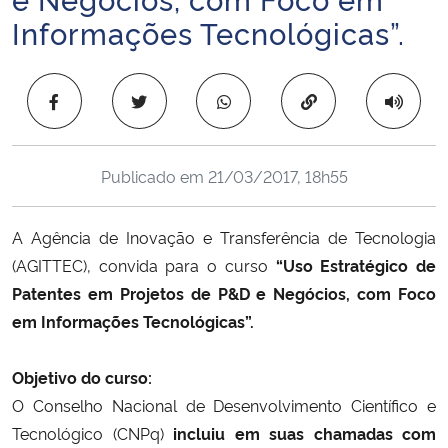
Ministério da Cidadania
Informações Tecnológicas”.
Ministério da Saúde
Copiar para área 
Ministério de Minas e Energia
Publicado em
21/03/2017, 18h55
Ministério da Ciência, Tecnologia, Inovações e Comunicações
Ministério do Meio Ambiente
A Agência de Inovação e Transferência de Tecnologia
(AGITTEC), convida para o curso
“Uso Estratégico de
Ministério do Turismo
Patentes em Projetos de P&D e Negócios, com Foco
em Informações Tecnológicas”.
Ministério do Desenvolvimento Regional
Objetivo do curso:
Controladoria-Geral da União
O Conselho Nacional de Desenvolvimento Científico e
Tecnológico (CNPq)
incluiu em suas chamadas com
Ministério da Mulher, da Família e dos Direitos Humanos