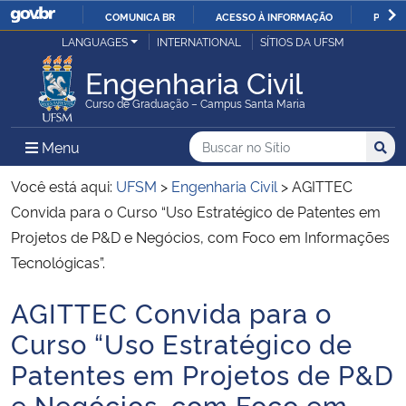
COMUNICA BR
ACESSO À INFORMAÇÃO
PARTI
Casa Civil
LANGUAGES
INTERNATIONAL
SÍTIOS DA UFSM
IR
PARA
Engenharia Civil
Ministério da Justiça e Segurança Pública
O
Curso de Graduação – Campus Santa Maria
CONTEÚDO
Ministério da Defesa
Buscar no no Sítio
Busca
Busca:
Menu Principal do Sítio
Menu
Busc
Ministério das Relações Exteriores
Você está aqui:
UFSM
>
Engenharia Civil
>
AGITTEC
Convida para o Curso “Uso Estratégico de Patentes em
Ministério da Economia
Projetos de P&D e Negócios, com Foco em Informações
Tecnológicas”.
Ministério da Infraestrutura
AGITTEC Convida para o
Início do conteúdo
Ministério da Agricultura, Pecuária e Abastecimento
Curso “Uso Estratégico de
Patentes em Projetos de P&D
Ministério da Educação
e Negócios, com Foco em