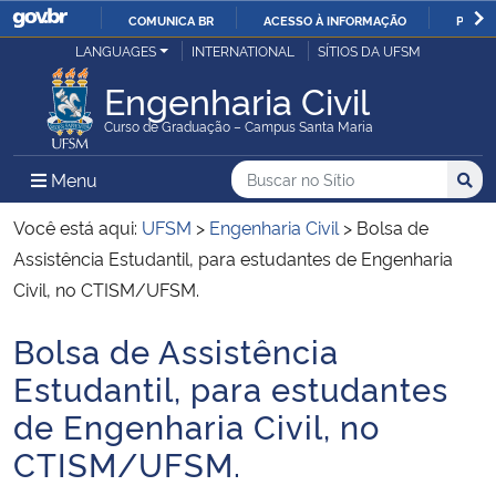
COMUNICA BR
ACESSO À INFORMAÇÃO
PARTI
Casa Civil
LANGUAGES
INTERNATIONAL
SÍTIOS DA UFSM
IR
PARA
Engenharia Civil
Ministério da Justiça e Segurança Pública
O
Curso de Graduação – Campus Santa Maria
CONTEÚDO
Ministério da Defesa
Buscar no no Sítio
Busca
Busca:
Menu Principal do Sítio
Menu
Busc
Ministério das Relações Exteriores
Você está aqui:
UFSM
>
Engenharia Civil
>
Bolsa de
Assistência Estudantil, para estudantes de Engenharia
Ministério da Economia
Civil, no CTISM/UFSM.
Bolsa de Assistência
Ministério da Infraestrutura
Início do conteúdo
Estudantil, para estudantes
Ministério da Agricultura, Pecuária e Abastecimento
de Engenharia Civil, no
CTISM/UFSM.
Ministério da Educação