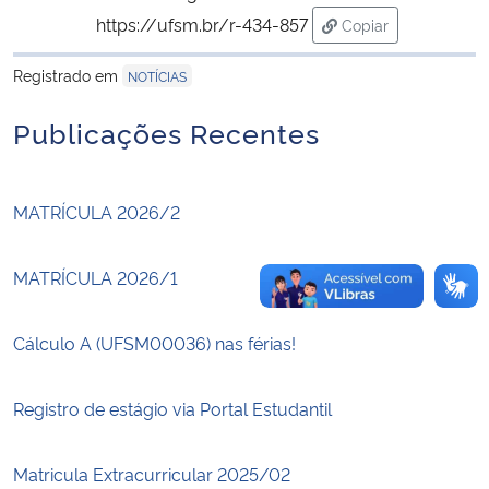
https://ufsm.br/r-434-857
Copiar
para área de trans
Secretaria-Geral
Registrado em
NOTÍCIAS
Secretaria de Governo
Publicações Recentes
Gabinete de Segurança Institucional
MATRÍCULA 2026/2
Advocacia-Geral da União
MATRÍCULA 2026/1
Banco Central do Brasil
Planalto
Cálculo A (UFSM00036) nas férias!
Registro de estágio via Portal Estudantil
Matricula Extracurricular 2025/02