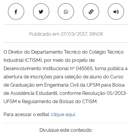
Ministério da Cidadania
Copiar para área 
Ministério da Saúde
Publicado em
27/03/2017, 19h08
Ministério de Minas e Energia
O Diretor do Departamento Técnico do Colégio Técnico
Ministério da Ciência, Tecnologia, Inovações e Comunicações
Industrial (CTISM), por meio do projeto de
Desenvolvimento Institucional nº 045565, torna pública a
Ministério do Meio Ambiente
abertura de inscrições para seleção de aluno do Curso
Ministério do Turismo
de Graduação em Engenharia Civil da UFSM para Bolsa
de Assistência Estudantil, conforme Resolução 01/2013-
Ministério do Desenvolvimento Regional
UFSM e Regulamento de Bolsas do CTISM.
Para acessar o edital:
clique aqui
.
Controladoria-Geral da União
Divulgue este conteúdo:
Ministério da Mulher, da Família e dos Direitos Humanos