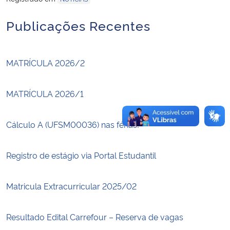
Publicações Recentes
Secretaria-Geral
Secretaria de Governo
MATRÍCULA 2026/2
Gabinete de Segurança Institucional
MATRÍCULA 2026/1
Advocacia-Geral da União
Cálculo A (UFSM00036) nas férias!
Banco Central do Brasil
Registro de estágio via Portal Estudantil
Planalto
Matricula Extracurricular 2025/02
Resultado Edital Carrefour – Reserva de vagas