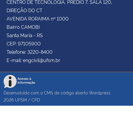
CENTRO DE TECNOLOGIA, PRÉDIO 7, SALA 120,
DIREÇÃO DO CT
AVENIDA RORAIMA nº 1000
Bairro CAMOBI
Santa Maria - RS
CEP: 97105900
Telefone: 3220-8400
E-mail: engcivil@ufsm.br
Acesso à
Informação
Desenvolvido com o CMS de código aberto
Wordpress
2026
UFSM
/
CPD