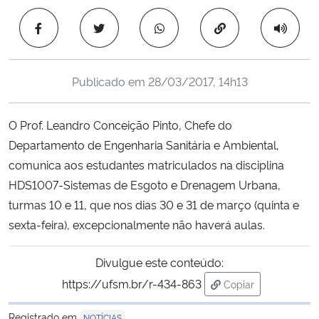
Ministério da Cidadania
Copiar para área 
Ministério da Saúde
Publicado em
28/03/2017, 14h13
Ministério de Minas e Energia
O Prof. Leandro Conceição Pinto, Chefe do
Ministério da Ciência, Tecnologia, Inovações e Comunicações
Departamento de Engenharia Sanitária e Ambiental,
comunica aos estudantes matriculados na disciplina
Ministério do Meio Ambiente
HDS1007-Sistemas de Esgoto e Drenagem Urbana,
Ministério do Turismo
turmas 10 e 11, que nos dias 30 e 31 de março (quinta e
sexta-feira), excepcionalmente não haverá aulas.
Ministério do Desenvolvimento Regional
Divulgue este conteúdo:
Controladoria-Geral da União
https://ufsm.br/r-434-863
Copiar
para área de trans
Ministério da Mulher, da Família e dos Direitos Humanos
Registrado em
NOTÍCIAS