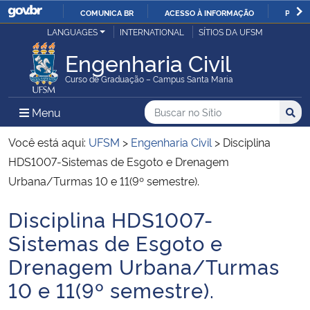
COMUNICA BR
ACESSO À INFORMAÇÃO
PARTI
Casa Civil
LANGUAGES
INTERNATIONAL
SÍTIOS DA UFSM
IR
PARA
Engenharia Civil
Ministério da Justiça e Segurança Pública
O
Curso de Graduação – Campus Santa Maria
CONTEÚDO
Ministério da Defesa
Buscar no no Sítio
Busca
Busca:
Menu Principal do Sítio
Menu
Busc
Ministério das Relações Exteriores
Você está aqui:
UFSM
>
Engenharia Civil
>
Disciplina
HDS1007-Sistemas de Esgoto e Drenagem
Ministério da Economia
Urbana/Turmas 10 e 11(9º semestre).
Disciplina HDS1007-
Ministério da Infraestrutura
Início do conteúdo
Sistemas de Esgoto e
Ministério da Agricultura, Pecuária e Abastecimento
Drenagem Urbana/Turmas
10 e 11(9º semestre).
Ministério da Educação