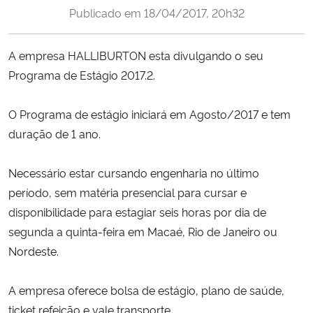
Publicado em
18/04/2017, 20h32
Ministério da Cidadania
Ministério da Saúde
A empresa HALLIBURTON esta divulgando o seu
Programa de Estágio 2017.2.
Ministério de Minas e Energia
O Programa de estágio iniciará em Agosto/2017 e tem
Ministério da Ciência, Tecnologia, Inovações e Comunicações
duração de 1 ano.
Ministério do Meio Ambiente
Necessário estar cursando engenharia no último
período, sem matéria presencial para cursar e
Ministério do Turismo
disponibilidade para estagiar seis horas por dia de
segunda a quinta-feira em Macaé, Rio de Janeiro ou
Ministério do Desenvolvimento Regional
Nordeste.
Controladoria-Geral da União
A empresa oferece bolsa de estágio, plano de saúde,
ticket refeição e vale transporte.
Ministério da Mulher, da Família e dos Direitos Humanos