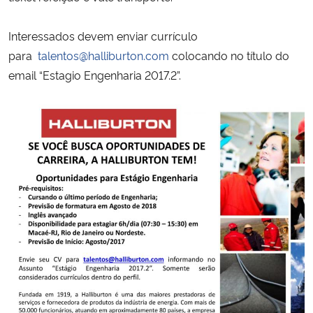
Secretaria-Geral
Interessados devem enviar currículo
para
talentos@halliburton.com
colocando no título do
Secretaria de Governo
email “Estagio Engenharia 2017.2”.
Gabinete de Segurança Institucional
Advocacia-Geral da União
Banco Central do Brasil
Planalto