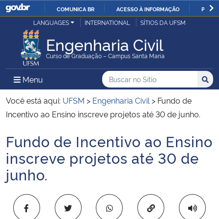
COMUNICA BR
ACESSO À INFORMAÇÃO
PARTI
Casa Civil
LANGUAGES
INTERNATIONAL
SÍTIOS DA UFSM
IR
PARA
Engenharia Civil
Ministério da Justiça e Segurança Pública
O
Curso de Graduação – Campus Santa Maria
CONTEÚDO
Ministério da Defesa
Buscar no no Sítio
Busca
Busca:
Menu Principal do Sítio
Menu
Busc
Ministério das Relações Exteriores
Você está aqui:
UFSM
>
Engenharia Civil
>
Fundo de
Incentivo ao Ensino inscreve projetos até 30 de junho.
Ministério da Economia
Fundo de Incentivo ao Ensino
Início do conteúdo
Ministério da Infraestrutura
inscreve projetos até 30 de
junho.
Ministério da Agricultura, Pecuária e Abastecimento
Ministério da Educação
Copiar para área 