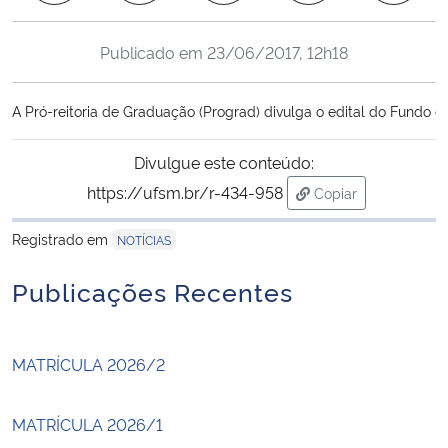
Ministério da Cidadania
Publicado em
23/06/2017, 12h18
Ministério da Saúde
A Pró-reitoria de Graduação (Prograd) divulga o edital do Fundo
Ministério de Minas e Energia
Divulgue este conteúdo:
Ministério da Ciência, Tecnologia, Inovações e Comunicações
https://ufsm.br/r-434-958
Copiar
para área de trans
Ministério do Meio Ambiente
Registrado em
NOTÍCIAS
Publicações Recentes
Ministério do Turismo
Ministério do Desenvolvimento Regional
MATRÍCULA 2026/2
Controladoria-Geral da União
MATRÍCULA 2026/1
Ministério da Mulher, da Família e dos Direitos Humanos