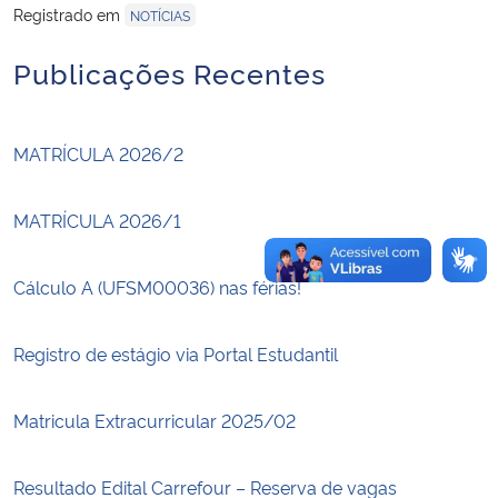
Registrado em
NOTÍCIAS
Secretaria-Geral
Publicações Recentes
Secretaria de Governo
MATRÍCULA 2026/2
Gabinete de Segurança Institucional
MATRÍCULA 2026/1
Advocacia-Geral da União
Cálculo A (UFSM00036) nas férias!
Banco Central do Brasil
Planalto
Registro de estágio via Portal Estudantil
Matricula Extracurricular 2025/02
Resultado Edital Carrefour – Reserva de vagas