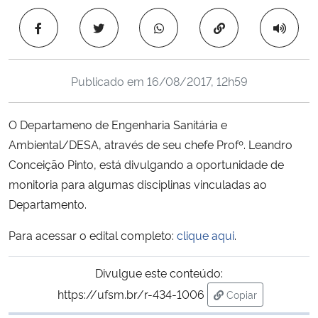
Ministério da Cidadania
Copiar para área 
Ministério da Saúde
Publicado em
16/08/2017, 12h59
Ministério de Minas e Energia
O Departameno de Engenharia Sanitária e
Ministério da Ciência, Tecnologia, Inovações e Comunicações
Ambiental/DESA, através de seu chefe Profº. Leandro
Conceição Pinto, está divulgando a oportunidade de
Ministério do Meio Ambiente
monitoria para algumas disciplinas vinculadas ao
Ministério do Turismo
Departamento.
Para acessar o edital completo:
clique aqui
.
Ministério do Desenvolvimento Regional
Divulgue este conteúdo:
Controladoria-Geral da União
https://ufsm.br/r-434-1006
Copiar
para área de tran
Ministério da Mulher, da Família e dos Direitos Humanos