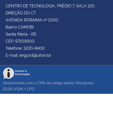
CENTRO DE TECNOLOGIA, PRÉDIO 7, SALA 120,
DIREÇÃO DO CT
AVENIDA RORAIMA nº 1000
Bairro CAMOBI
Santa Maria - RS
CEP: 97105900
Telefone: 3220-8400
E-mail: engcivil@ufsm.br
Acesso à
Informação
Desenvolvido com o CMS de código aberto
Wordpress
2026
UFSM
/
CPD