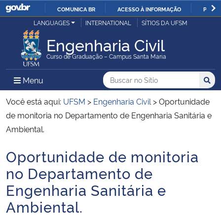
COMUNICA BR
ACESSO À INFORMAÇÃO
PARTI
Casa Civil
LANGUAGES
INTERNATIONAL
SÍTIOS DA UFSM
IR
PARA
Engenharia Civil
Ministério da Justiça e Segurança Pública
O
Curso de Graduação – Campus Santa Maria
CONTEÚDO
Ministério da Defesa
Buscar no no Sítio
Busca
Busca:
Menu Principal do Sítio
Menu
Busc
Ministério das Relações Exteriores
Você está aqui:
UFSM
>
Engenharia Civil
>
Oportunidade
de monitoria no Departamento de Engenharia Sanitária e
Ministério da Economia
Ambiental.
Oportunidade de monitoria
Ministério da Infraestrutura
Início do conteúdo
no Departamento de
Ministério da Agricultura, Pecuária e Abastecimento
Engenharia Sanitária e
Ambiental.
Ministério da Educação