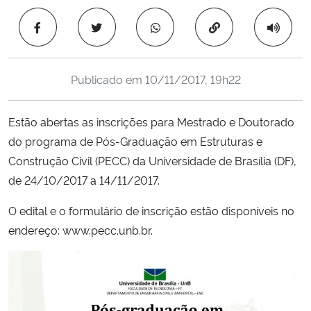
Ministério da Cidadania
Copiar para área 
Ministério da Saúde
Publicado em
10/11/2017, 19h22
Ministério de Minas e Energia
Estão abertas as inscrições para Mestrado e Doutorado
Ministério da Ciência, Tecnologia, Inovações e Comunicações
do programa de Pós-Graduação em Estruturas e
Construção Civil (PECC) da Universidade de Brasília (DF),
Ministério do Meio Ambiente
de 24/10/2017 a 14/11/2017.
Ministério do Turismo
O edital e o formulário de inscrição estão disponíveis no
endereço:
www.pecc.unb.br
.
Ministério do Desenvolvimento Regional
Controladoria-Geral da União
Ministério da Mulher, da Família e dos Direitos Humanos