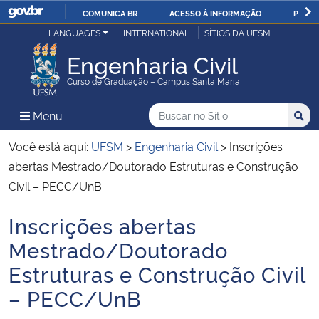
COMUNICA BR
ACESSO À INFORMAÇÃO
PARTI
Casa Civil
LANGUAGES
INTERNATIONAL
SÍTIOS DA UFSM
IR
PARA
Engenharia Civil
Ministério da Justiça e Segurança Pública
O
Curso de Graduação – Campus Santa Maria
CONTEÚDO
Ministério da Defesa
Buscar no no Sítio
Busca
Busca:
Menu Principal do Sítio
Menu
Busc
Ministério das Relações Exteriores
Você está aqui:
UFSM
>
Engenharia Civil
>
Inscrições
abertas Mestrado/Doutorado Estruturas e Construção
Ministério da Economia
Civil – PECC/UnB
Inscrições abertas
Ministério da Infraestrutura
Início do conteúdo
Mestrado/Doutorado
Ministério da Agricultura, Pecuária e Abastecimento
Estruturas e Construção Civil
– PECC/UnB
Ministério da Educação