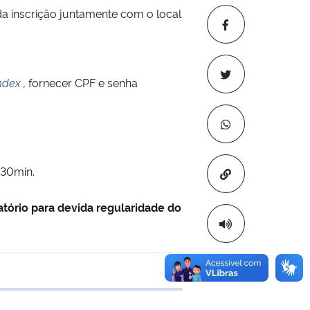
a inscrição juntamente com o local
ndex
,
fornecer CPF e senha
h30min.
Copiar para áre
tório para devida regularidade do
 transferência