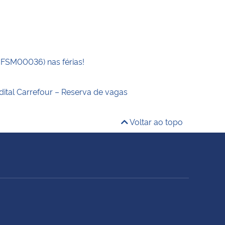
UFSM00036) nas férias!
dital Carrefour – Reserva de vagas
Voltar ao topo