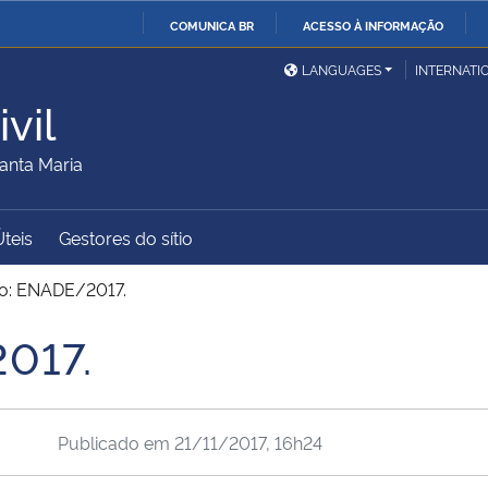
COMUNICA BR
ACESSO À INFORMAÇÃO
Ministério da Defesa
Ministério das Relações
Mini
IR
LANGUAGES
INTERNATI
Exteriores
PARA
vil
O
Ministério da Cidadania
Ministério da Saúde
Mini
CONTEÚDO
anta Maria
Úteis
Gestores do sítio
Ministério do
Controladoria-Geral da
Mini
Desenvolvimento Regional
União
Famí
o: ENADE/2017.
Hum
017.
Advocacia-Geral da União
Banco Central do Brasil
Plan
Publicado em
21/11/2017, 16h24