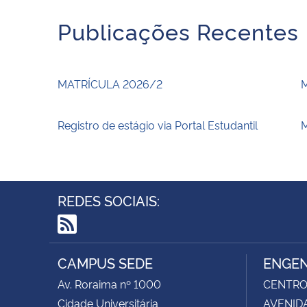
Publicações Recentes
MATRÍCULA 2026/2
Registro de estágio via Portal Estudantil
M
REDES SOCIAIS:
RSS
CAMPUS SEDE
ENGEN
Av. Roraima nº 1000
CENTRO 
Cidade Universitária
AVENIDA