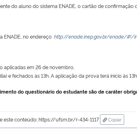
ente do aluno do sistema ENADE, o cartão de confirmação d
ema ENADE, no endereço
http://enade.inep.gov.br/enade/#!/i
o aplicadas em 26 de novembro.
lia) e fechados às 13h. A aplicação da prova terá início às 13
mento do questionário do estudante são de caráter obriga
e este conteúdo:
https://ufsm.br/r-434-1117
Copiar
para área de