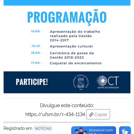
Secretaria-Geral
Secretaria de Governo
Gabinete de Segurança Institucional
Advocacia-Geral da União
Banco Central do Brasil
Planalto
Divulgue este conteúdo:
https://ufsm.br/r-434-1134
Copiar
para área de trans
Registrado em
NOTÍCIAS