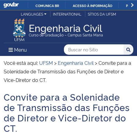
COMUNICA BR
ACESSO À INFORMAÇÃO
PARTI
Casa Civil
LANGUAGES
INTERNATIONAL
SÍTIOS DA UFSM
IR
PARA
Engenharia Civil
Ministério da Justiça e Segurança Pública
O
Curso de Graduação – Campus Santa Maria
CONTEÚDO
Ministério da Defesa
Buscar no no Sítio
Busca
Busca:
Menu Principal do Sítio
Menu
Busc
Ministério das Relações Exteriores
Você está aqui:
UFSM
>
Engenharia Civil
>
Convite para a
Solenidade de Transmissão das Funções de Diretor e
Ministério da Economia
Vice-Diretor do CT.
Convite para a Solenidade
Ministério da Infraestrutura
Início do conteúdo
de Transmissão das Funções
Ministério da Agricultura, Pecuária e Abastecimento
de Diretor e Vice-Diretor do
CT.
Ministério da Educação