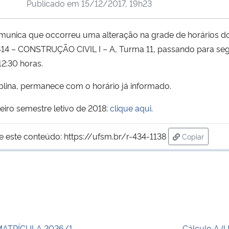
Publicado em
15/12/2017, 19h23
munica que occorreu uma alteração na grade de horários do
CC414 – CONSTRUÇÃO CIVIL I – A, Turma 11, passando para seg
12:30 horas.
lina, permanece com o horário já informado.
eiro semestre letivo de 2018:
clique aqui
.
e este conteúdo:
https://ufsm.br/r-434-1138
Copiar
para área de
MATRÍCULA 2026/1
Cálculo A (