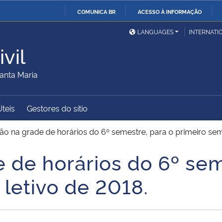
COMUNICA BR
ACESSO À INFORMAÇÃO
Ministério da Defesa
Ministério das Relações
Mini
IR
LANGUAGES
INTERNATI
Exteriores
PARA
vil
O
Ministério da Cidadania
Ministério da Saúde
Mini
CONTEÚDO
anta Maria
Úteis
Gestores do sítio
Ministério do
Controladoria-Geral da
Mini
Desenvolvimento Regional
União
Famí
ão na grade de horários do 6º semestre, para o primeiro sem
Hum
 de horários do 6º sem
Advocacia-Geral da União
Banco Central do Brasil
Plan
letivo de 2018.