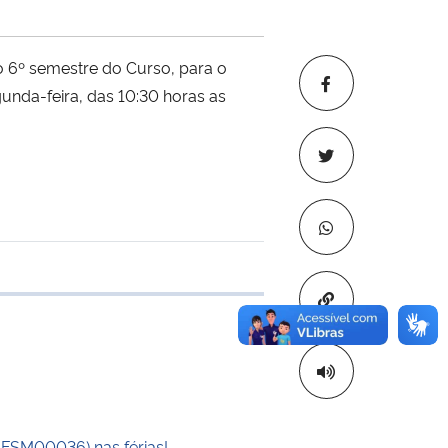
 6º semestre do Curso, para o
unda-feira, das 10:30 horas as
 transferência
Copiar para áre
UFSM00036) nas férias!