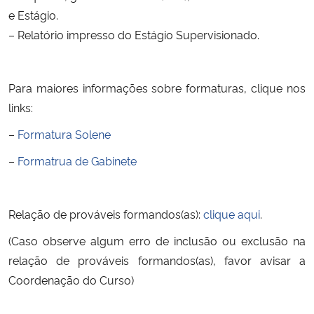
e Estágio.
Secretaria-Geral
– Relatório impresso do Estágio Supervisionado.
Secretaria de Governo
Para maiores informações sobre formaturas, clique nos
links:
Gabinete de Segurança Institucional
–
Formatura Solene
Advocacia-Geral da União
–
Formatrua de Gabinete
Banco Central do Brasil
Relação de prováveis formandos(as):
clique aqui
.
Planalto
(Caso observe algum erro de inclusão ou exclusão na
relação de prováveis formandos(as), favor avisar a
Coordenação do Curso)