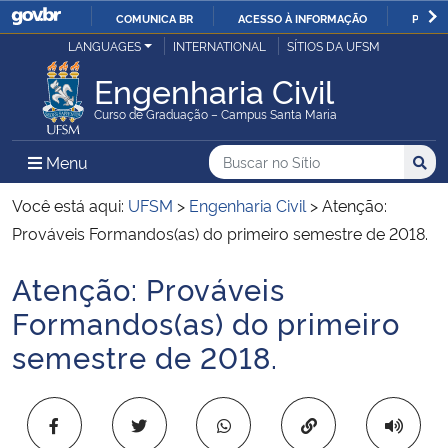
COMUNICA BR
ACESSO À INFORMAÇÃO
PARTI
Casa Civil
LANGUAGES
INTERNATIONAL
SÍTIOS DA UFSM
IR
PARA
Engenharia Civil
Ministério da Justiça e Segurança Pública
O
Curso de Graduação – Campus Santa Maria
CONTEÚDO
Ministério da Defesa
Buscar no no Sítio
Busca
Busca:
Menu Principal do Sítio
Menu
Busc
Ministério das Relações Exteriores
Você está aqui:
UFSM
>
Engenharia Civil
>
Atenção:
Prováveis Formandos(as) do primeiro semestre de 2018.
Ministério da Economia
Atenção: Prováveis
Início do conteúdo
Ministério da Infraestrutura
Formandos(as) do primeiro
semestre de 2018.
Ministério da Agricultura, Pecuária e Abastecimento
Ministério da Educação
Copiar para área 