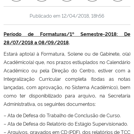
Ministério da Cidadania
Publicado em
12/04/2018, 18h56
Ministério da Saúde
Período de Formaturas/1º Semestre-2018: De
Ministério de Minas e Energia
28/07/2018 a 08/09/2018
.
Ministério da Ciência, Tecnologia, Inovações e Comunicações
Estará apto(a) à Formatura, Solene ou de Gabinete, o(a)
Acadêmico(a) que, nos prazos estiuplados no Calendário
Ministério do Meio Ambiente
Acadêmico ou pela Direção do Centro, estiver com a
Integralização Curricular completa (todas as notas
Ministério do Turismo
lançadas, com aprovação, no Sistema Acadêmico), bem
como ter disponibilizado para arquivo, na Secretaria
Ministério do Desenvolvimento Regional
Administrativa, os seguintes documentos:
– Ata de Defesa do Trabalho de Conclusão de Curso.
Controladoria-Geral da União
– Ata de Defesa do Relatório do Estágio Supervisionado.
– Arquivos, gravados em CD (PDF), dos relatórios de TCC
Ministério da Mulher, da Família e dos Direitos Humanos