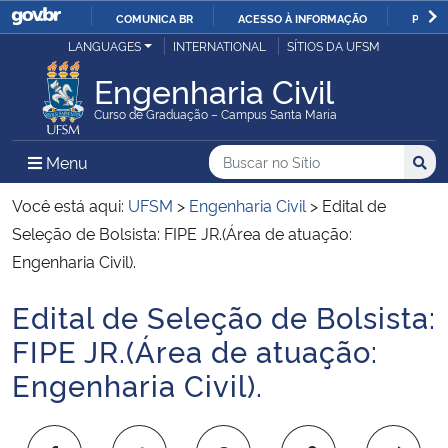
COMUNICA BR
ACESSO À INFORMAÇÃO
PARTI
Casa Civil
LANGUAGES
INTERNATIONAL
SÍTIOS DA UFSM
IR
PARA
Engenharia Civil
Ministério da Justiça e Segurança Pública
O
Curso de Graduação – Campus Santa Maria
CONTEÚDO
Ministério da Defesa
Buscar no no Sítio
Busca
Busca:
Menu Principal do Sítio
Menu
Busc
Ministério das Relações Exteriores
Você está aqui:
UFSM
>
Engenharia Civil
>
Edital de
Seleção de Bolsista: FIPE JR.(Área de atuação:
Ministério da Economia
Engenharia Civil).
Edital de Seleção de Bolsista:
Ministério da Infraestrutura
Início do conteúdo
FIPE JR.(Área de atuação:
Ministério da Agricultura, Pecuária e Abastecimento
Engenharia Civil).
Ministério da Educação