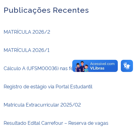
Publicações Recentes
Secretaria-Geral
Secretaria de Governo
MATRÍCULA 2026/2
Gabinete de Segurança Institucional
MATRÍCULA 2026/1
Advocacia-Geral da União
Cálculo A (UFSM00036) nas férias!
Banco Central do Brasil
Registro de estágio via Portal Estudantil
Planalto
Matricula Extracurricular 2025/02
Resultado Edital Carrefour – Reserva de vagas