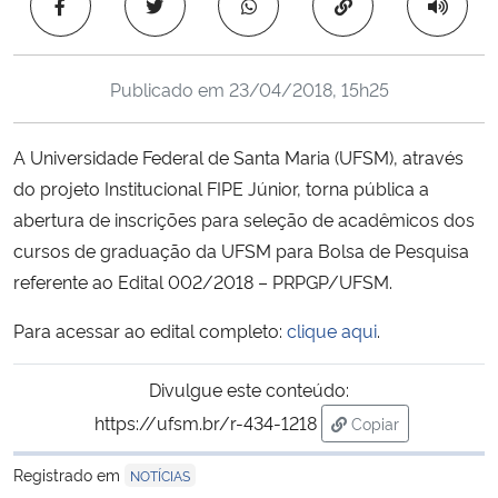
Copiar para área 
Ministério da Cidadania
Ministério da Saúde
Publicado em
23/04/2018, 15h25
Ministério de Minas e Energia
A Universidade Federal de Santa Maria (UFSM), através
do projeto Institucional FIPE Júnior, torna pública a
Ministério da Ciência, Tecnologia, Inovações e Comunicações
abertura de inscrições para seleção de acadêmicos dos
cursos de graduação da UFSM para Bolsa de Pesquisa
Ministério do Meio Ambiente
referente ao Edital 002/2018 – PRPGP/UFSM.
Ministério do Turismo
Para acessar ao edital completo:
clique aqui
.
Ministério do Desenvolvimento Regional
Divulgue este conteúdo:
https://ufsm.br/r-434-1218
Copiar
Controladoria-Geral da União
para área de trans
Registrado em
NOTÍCIAS
Ministério da Mulher, da Família e dos Direitos Humanos