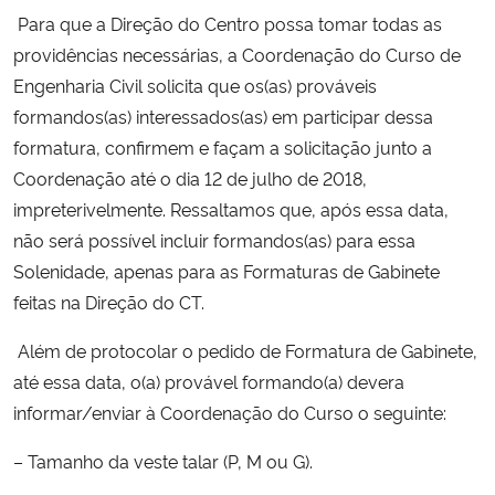
Para que a Direção do Centro possa tomar todas as
Secretaria-Geral
providências necessárias, a Coordenação do Curso de
Engenharia Civil solicita que os(as) prováveis
Secretaria de Governo
formandos(as) interessados(as) em participar dessa
formatura, confirmem e façam a solicitação junto a
Gabinete de Segurança Institucional
Coordenação até o dia 12 de julho de 2018,
impreterivelmente. Ressaltamos que, após essa data,
Advocacia-Geral da União
não será possível incluir formandos(as) para essa
Solenidade, apenas para as Formaturas de Gabinete
Banco Central do Brasil
feitas na Direção do CT.
Planalto
Além de protocolar o pedido de Formatura de Gabinete,
até essa data, o(a) provável formando(a) devera
informar/enviar à Coordenação do Curso o seguinte:
– Tamanho da veste talar (P, M ou G).