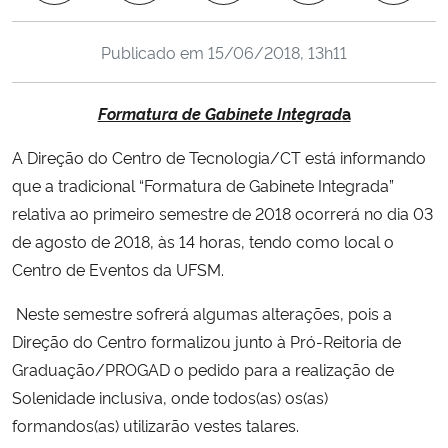
Ministério da Cidadania
Publicado em
15/06/2018, 13h11
Ministério da Saúde
Formatura de Gabinete Integrad
a
Ministério de Minas e Energia
A Direção do Centro de Tecnologia/CT está informando
Ministério da Ciência, Tecnologia, Inovações e Comunicações
que a tradicional “Formatura de Gabinete Integrada”
relativa ao primeiro semestre de 2018 ocorrerá no dia
03
Ministério do Meio Ambiente
de agosto de 2018
, às 14 horas, tendo como local o
Centro de Eventos da UFSM.
Ministério do Turismo
Neste semestre sofrerá algumas alterações, pois a
Ministério do Desenvolvimento Regional
Direção do Centro formalizou junto à Pró-Reitoria de
Graduação/PROGAD o pedido para a realização de
Controladoria-Geral da União
Solenidade inclusiva, onde todos(as) os(as)
formandos(as) utilizarão vestes talares.
Ministério da Mulher, da Família e dos Direitos Humanos