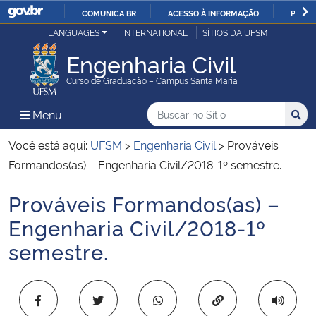
COMUNICA BR
ACESSO À INFORMAÇÃO
PARTI
Casa Civil
LANGUAGES
INTERNATIONAL
SÍTIOS DA UFSM
IR
PARA
Engenharia Civil
Ministério da Justiça e Segurança Pública
O
Curso de Graduação – Campus Santa Maria
CONTEÚDO
Ministério da Defesa
Buscar no no Sítio
Busca
Busca:
Menu Principal do Sítio
Menu
Busc
Ministério das Relações Exteriores
Você está aqui:
UFSM
>
Engenharia Civil
>
Prováveis
Formandos(as) – Engenharia Civil/2018-1º semestre.
Ministério da Economia
Prováveis Formandos(as) –
Início do conteúdo
Ministério da Infraestrutura
Engenharia Civil/2018-1º
semestre.
Ministério da Agricultura, Pecuária e Abastecimento
Ministério da Educação
Copiar para área 