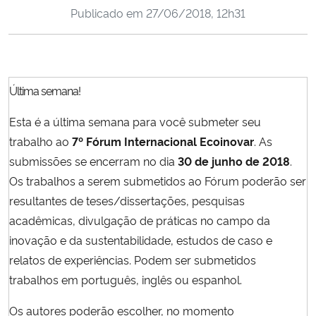
Publicado em
27/06/2018, 12h31
Ministério da Cidadania
Ministério da Saúde
Ministério de Minas e Energia
Última semana!
Esta é a última semana para você submeter seu
Ministério da Ciência, Tecnologia, Inovações e Comunicações
trabalho ao
7º Fórum Internacional Ecoinovar
. As
submissões se encerram no dia
30 de junho de 2018
.
Ministério do Meio Ambiente
Os trabalhos a serem submetidos ao Fórum poderão ser
resultantes de teses/dissertações, pesquisas
Ministério do Turismo
acadêmicas, divulgação de práticas no campo da
Ministério do Desenvolvimento Regional
inovação e da sustentabilidade, estudos de caso e
relatos de experiências. Podem ser submetidos
Controladoria-Geral da União
trabalhos em português, inglês ou espanhol.
Os autores poderão escolher, no momento
Ministério da Mulher, da Família e dos Direitos Humanos