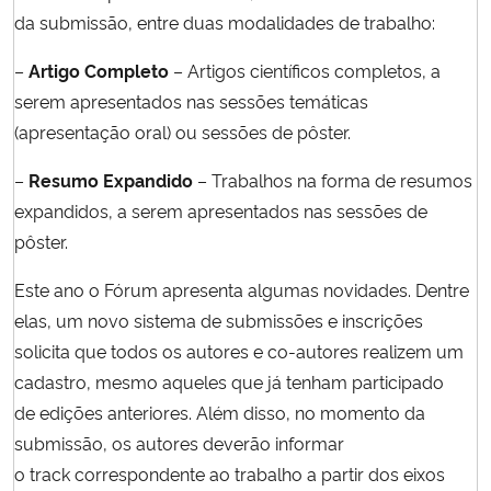
da submissão, entre duas modalidades de trabalho:
Secretaria-Geral
–
Artigo Completo
– Artigos científicos completos, a
serem apresentados nas sessões temáticas
Secretaria de Governo
(apresentação oral) ou sessões de pôster.
Gabinete de Segurança Institucional
–
Resumo Expandido
– Trabalhos na forma de resumos
expandidos, a serem apresentados nas sessões de
Advocacia-Geral da União
pôster.
Banco Central do Brasil
Este ano o Fórum apresenta algumas novidades. Dentre
elas, um novo sistema de submissões e inscrições
Planalto
solicita que todos os autores e co-autores realizem um
cadastro, mesmo aqueles que já tenham participado
de edições anteriores. Além disso, no momento da
submissão, os autores deverão informar
o track correspondente ao trabalho a partir dos eixos