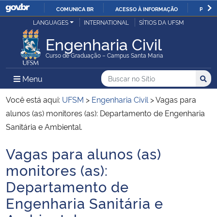
COMUNICA BR
ACESSO À INFORMAÇÃO
PARTI
Casa Civil
LANGUAGES
INTERNATIONAL
SÍTIOS DA UFSM
IR
PARA
Engenharia Civil
Ministério da Justiça e Segurança Pública
O
Curso de Graduação – Campus Santa Maria
CONTEÚDO
Ministério da Defesa
Buscar no no Sítio
Busca
Busca:
Menu Principal do Sítio
Menu
Busc
Ministério das Relações Exteriores
Você está aqui:
UFSM
>
Engenharia Civil
>
Vagas para
alunos (as) monitores (as): Departamento de Engenharia
Ministério da Economia
Sanitária e Ambiental.
Vagas para alunos (as)
Ministério da Infraestrutura
Início do conteúdo
monitores (as):
Ministério da Agricultura, Pecuária e Abastecimento
Departamento de
Engenharia Sanitária e
Ministério da Educação