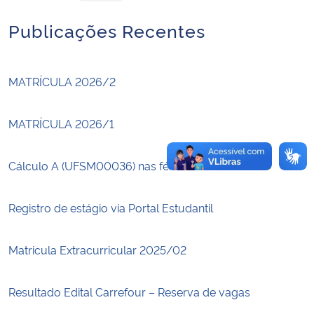
Publicações Recentes
Secretaria-Geral
Secretaria de Governo
MATRÍCULA 2026/2
Gabinete de Segurança Institucional
MATRÍCULA 2026/1
Advocacia-Geral da União
Cálculo A (UFSM00036) nas férias!
Banco Central do Brasil
Registro de estágio via Portal Estudantil
Planalto
Matricula Extracurricular 2025/02
Resultado Edital Carrefour – Reserva de vagas