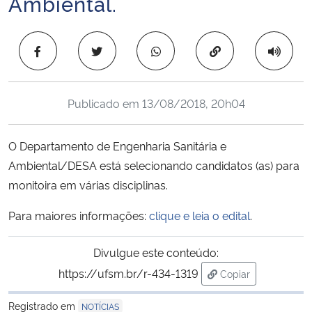
Ambiental.
Ministério da Cidadania
Copiar para área 
Ministério da Saúde
Ministério de Minas e Energia
Publicado em
13/08/2018, 20h04
Ministério da Ciência, Tecnologia, Inovações e Comunicações
O Departamento de Engenharia Sanitária e
Ministério do Meio Ambiente
Ambiental/DESA está selecionando candidatos (as) para
monitoira em várias disciplinas.
Ministério do Turismo
Para maiores informações:
clique e leia o edital
.
Ministério do Desenvolvimento Regional
Divulgue este conteúdo:
Controladoria-Geral da União
https://ufsm.br/r-434-1319
Copiar
para área de trans
Registrado em
NOTÍCIAS
Ministério da Mulher, da Família e dos Direitos Humanos