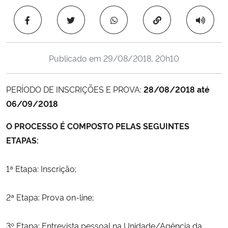
Ministério da Cidadania
Copiar para área 
Ministério da Saúde
Publicado em
29/08/2018, 20h10
Ministério de Minas e Energia
PERÍODO DE INSCRIÇÕES E PROVA:
28/08/2018 até
Ministério da Ciência, Tecnologia, Inovações e Comunicações
06/09/2018
Ministério do Meio Ambiente
O PROCESSO É COMPOSTO PELAS SEGUINTES
ETAPAS:
Ministério do Turismo
1ª Etapa: Inscrição;
Ministério do Desenvolvimento Regional
2ª Etapa: Prova on-line;
Controladoria-Geral da União
3º Etapa: Entrevista pessoal na Unidade/Agência da
Ministério da Mulher, da Família e dos Direitos Humanos