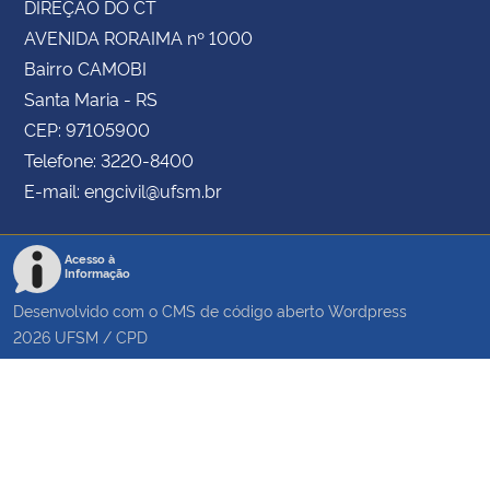
DIREÇÃO DO CT
AVENIDA RORAIMA nº 1000
Bairro CAMOBI
Santa Maria - RS
CEP: 97105900
Telefone: 3220-8400
E-mail: engcivil@ufsm.br
Acesso à
Informação
Desenvolvido com o CMS de código aberto
Wordpress
2026
UFSM
/
CPD