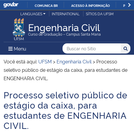
COMUNICA BR
ACESSO À INFORMAÇÃO
PARTI
Casa Civil
LANGUAGES
INTERNATIONAL
SÍTIOS DA UFSM
IR
PARA
Engenharia Civil
Ministério da Justiça e Segurança Pública
O
Curso de Graduação – Campus Santa Maria
CONTEÚDO
Ministério da Defesa
Buscar no no Sítio
Busca
Busca:
Menu Principal do Sítio
Menu
Busc
Ministério das Relações Exteriores
Você está aqui:
UFSM
>
Engenharia Civil
>
Processo
seletivo público de estágio da caixa, para estudantes de
Ministério da Economia
ENGENHARIA CIVIL.
Processo seletivo público de
Ministério da Infraestrutura
Início do conteúdo
estágio da caixa, para
Ministério da Agricultura, Pecuária e Abastecimento
estudantes de ENGENHARIA
CIVIL.
Ministério da Educação