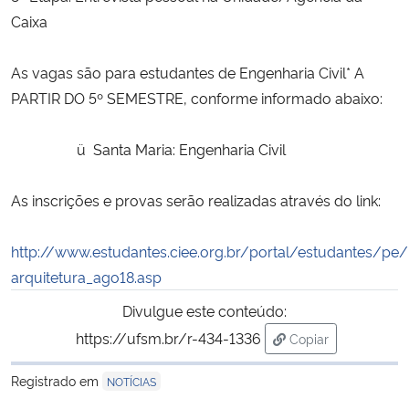
Caixa
Secretaria-Geral
As vagas são para estudantes de Engenharia Civil* A
Secretaria de Governo
PARTIR DO 5º SEMESTRE, conforme informado abaixo:
Gabinete de Segurança Institucional
ü
Santa Maria: Engenharia Civil
Advocacia-Geral da União
As inscrições e provas serão realizadas através do link:
Banco Central do Brasil
http://www.estudantes.ciee.org.br/portal/estudantes/pe/
arquitetura_ago18.asp
Planalto
Divulgue este conteúdo:
https://ufsm.br/r-434-1336
Copiar
para área de tran
Registrado em
NOTÍCIAS