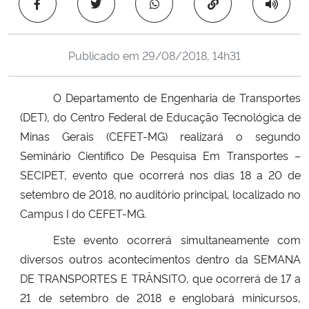
Copiar para área 
Ministério da Cidadania
Ministério da Saúde
Publicado em
29/08/2018, 14h31
Ministério de Minas e Energia
O Departamento de Engenharia de Transportes
(DET), do Centro Federal de Educação Tecnológica de
Ministério da Ciência, Tecnologia, Inovações e Comunicações
Minas Gerais (CEFET-MG) realizará o segundo
Seminário Científico De Pesquisa Em Transportes –
Ministério do Meio Ambiente
SECIPET, evento que ocorrerá nos dias 18 a 20 de
setembro de 2018, no auditório principal, localizado no
Ministério do Turismo
Campus I do CEFET-MG.
Ministério do Desenvolvimento Regional
Este evento ocorrerá simultaneamente com
diversos outros acontecimentos dentro da SEMANA
Controladoria-Geral da União
DE TRANSPORTES E TRÂNSITO, que ocorrerá de 17 a
21 de setembro de 2018 e englobará minicursos,
Ministério da Mulher, da Família e dos Direitos Humanos