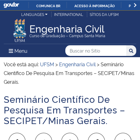
COMUNICA BR
ACESSO À INFORMAÇÃO
PARTI
Casa Civil
LANGUAGES
INTERNATIONAL
SÍTIOS DA UFSM
IR
PARA
Engenharia Civil
Ministério da Justiça e Segurança Pública
O
Curso de Graduação – Campus Santa Maria
CONTEÚDO
Ministério da Defesa
Buscar no no Sítio
Busca
Busca:
Menu Principal do Sítio
Menu
Busc
Ministério das Relações Exteriores
Você está aqui:
UFSM
>
Engenharia Civil
>
Seminário
Científico De Pesquisa Em Transportes – SECIPET/Minas
Ministério da Economia
Gerais.
Seminário Científico De
Ministério da Infraestrutura
Início do conteúdo
Pesquisa Em Transportes –
Ministério da Agricultura, Pecuária e Abastecimento
SECIPET/Minas Gerais.
Ministério da Educação