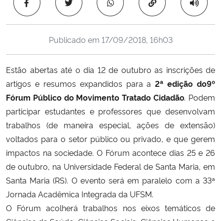
Copiar para área 
Ministério da Cidadania
Ministério da Saúde
Publicado em
17/09/2018, 16h03
Ministério de Minas e Energia
Estão abertas até o dia 12 de outubro as inscrições de 
artigos e resumos expandidos para a 
2ª edição do
9º 
Ministério da Ciência, Tecnologia, Inovações e Comunicações
Fórum Público do Movimento Tratado Cidadão
. 
Podem 
participar estudantes e professores que desenvolvam 
Ministério do Meio Ambiente
trabalhos (de maneira especial, ações de extensão) 
voltados para o setor público ou privado, e que gerem 
Ministério do Turismo
impactos na sociedade. O Fórum acontece dias 25 e 26 
de outubro, na Universidade Federal de Santa Maria, em 
Ministério do Desenvolvimento Regional
Santa Maria (RS). O evento será em paralelo com a 33ª 
Controladoria-Geral da União
Jornada Acadêmica Integrada da UFSM.
O Fórum acolherá trabalhos nos eixos temáticos de 
Ministério da Mulher, da Família e dos Direitos Humanos