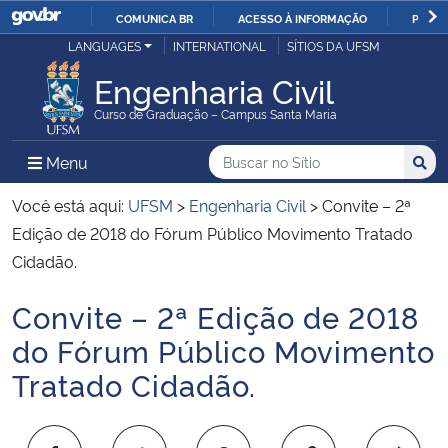
COMUNICA BR
ACESSO À INFORMAÇÃO
PARTI
Casa Civil
LANGUAGES
INTERNATIONAL
SÍTIOS DA UFSM
IR
PARA
Engenharia Civil
Ministério da Justiça e Segurança Pública
O
Curso de Graduação – Campus Santa Maria
CONTEÚDO
Ministério da Defesa
Buscar no no Sítio
Busca
Busca:
Menu Principal do Sítio
Menu
Busc
Ministério das Relações Exteriores
Você está aqui:
UFSM
>
Engenharia Civil
>
Convite – 2ª
Edição de 2018 do Fórum Público Movimento Tratado
Ministério da Economia
Cidadão.
Convite – 2ª Edição de 2018
Ministério da Infraestrutura
Início do conteúdo
do Fórum Público Movimento
Ministério da Agricultura, Pecuária e Abastecimento
Tratado Cidadão.
Ministério da Educação