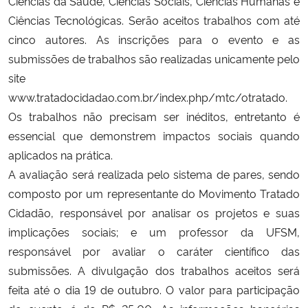
Ciências da Saúde, Ciências Sociais, Ciências Humanas e 
Ciências Tecnológicas. Serão aceitos trabalhos com até 
Secretaria-Geral
cinco autores. As inscrições para o evento e as 
submissões de trabalhos são realizadas 
unicamente
 pelo 
Secretaria de Governo
site 
www.tratadocidadao.com.br/index.php/mtc/otratado
. 
Gabinete de Segurança Institucional
Os trabalhos não precisam ser inéditos, entretanto é 
essencial que demonstrem impactos sociais quando 
Advocacia-Geral da União
aplicados na prática.
A avaliação será realizada pelo sistema de pares, sendo 
Banco Central do Brasil
composto por um representante do Movimento Tratado 
Cidadão, responsável por analisar os projetos e suas 
Planalto
implicações sociais; e um professor da UFSM, 
responsável por avaliar o caráter científico das 
submissões. A divulgação dos trabalhos aceitos será 
feita até o dia 19 de outubro. O valor para participação 