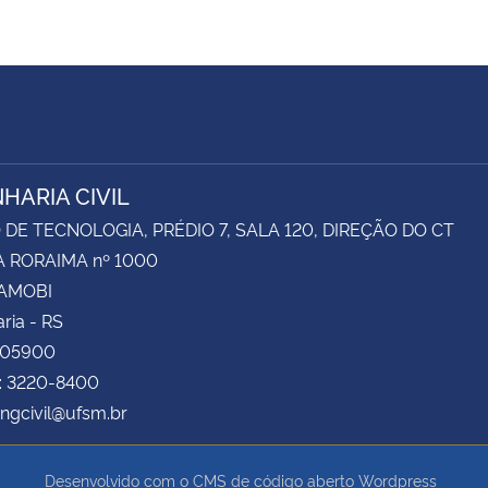
HARIA CIVIL
DE TECNOLOGIA, PRÉDIO 7, SALA 120, DIREÇÃO DO CT
 RORAIMA nº 1000
CAMOBI
ria - RS
105900
e: 3220-8400
engcivil@ufsm.br
Desenvolvido com o CMS de código aberto
Wordpress