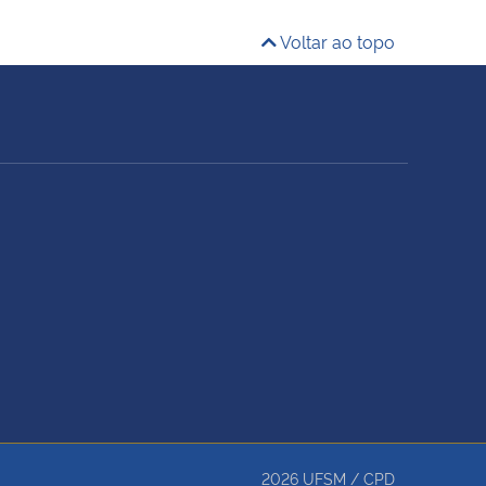
Voltar ao topo
2026
UFSM
/
CPD