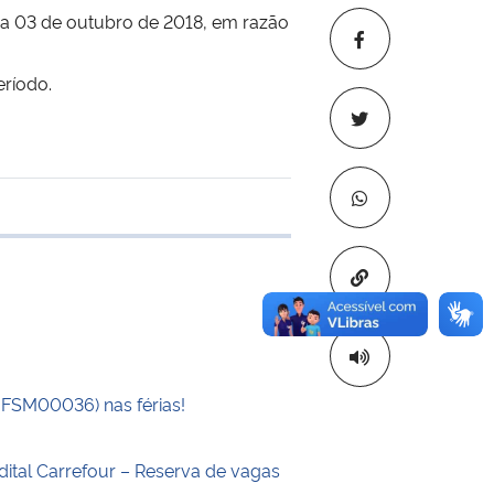
dia 03 de outubro de 2018, em
razão
eríodo.
e transferência
Copiar para áre
UFSM00036) nas férias!
dital Carrefour – Reserva de vagas