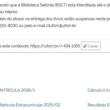
ndo que a Biblioteca Setorial (BSCT) está interditada até o 
 interior.
s do atraso na entrega dos livros estão suspensas neste p
 3220-8030 ou
pelo e-mail ctufsm@ufsm.br.
e este conteúdo:
https://ufsm.br/r-434-1355
Copiar
para área d
MATRÍCULA 2026/1
Cálculo A (
atricula Extracurricular 2025/02
Resultado E