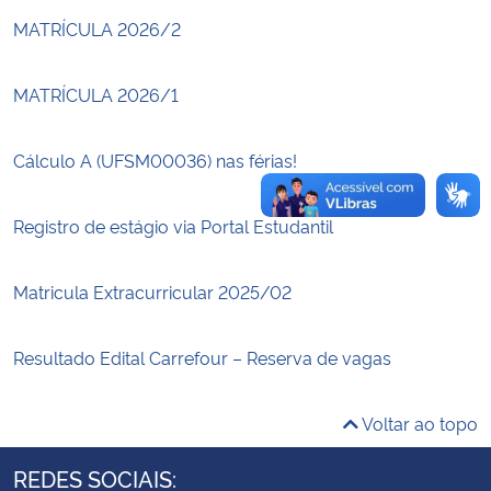
MATRÍCULA 2026/2
Secretaria-Geral
MATRÍCULA 2026/1
Secretaria de Governo
Cálculo A (UFSM00036) nas férias!
Gabinete de Segurança Institucional
Registro de estágio via Portal Estudantil
Advocacia-Geral da União
Banco Central do Brasil
Matricula Extracurricular 2025/02
Planalto
Resultado Edital Carrefour – Reserva de vagas
Voltar ao topo
REDES SOCIAIS: