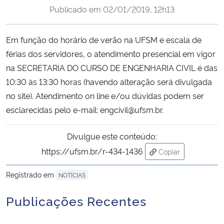
Publicado em
02/01/2019, 12h13
Ministério da Cidadania
Ministério da Saúde
Em função do horário de verão na UFSM e escala de
férias dos servidores, o atendimento presencial em vigor
Ministério de Minas e Energia
na SECRETARIA DO CURSO DE ENGENHARIA CIVIL é das
10:30 às 13:30 horas (havendo alteração será divulgada
Ministério da Ciência, Tecnologia, Inovações e Comunicações
no site). Atendimento on line e/ou dúvidas podem ser
esclarecidas pelo e-mail: engcivil@ufsm.br.
Ministério do Meio Ambiente
Divulgue este conteúdo:
Ministério do Turismo
https://ufsm.br/r-434-1436
Copiar
para área de tran
Ministério do Desenvolvimento Regional
Registrado em
NOTÍCIAS
Controladoria-Geral da União
Publicações Recentes
Ministério da Mulher, da Família e dos Direitos Humanos