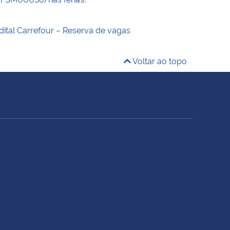
dital Carrefour – Reserva de vagas
Voltar ao topo