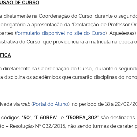
LUSÃO DE CURSO
ada diretamente na Coordenação do Curso, durante o segundo
é obrigatório a apresentação da “Declaração de Professor O
artes (
formulário disponível no site do Curso
). Aqueles(as
istrativa do Curso, que providenciará a matrícula na época 
ÍFICA
ada diretamente na Coordenação do Curso, durante o segundo
sa disciplina os acadêmicos que cursarão disciplinas do non
ivada via
web
(
Portal do Aluno
), no período de 18 a 22/02/2
códigos: “
50
“, “
T 50REA
” e “
T50REA_302
” são destinadas
o – Resolução Nº 032/2015, não sendo turmas de caráter p