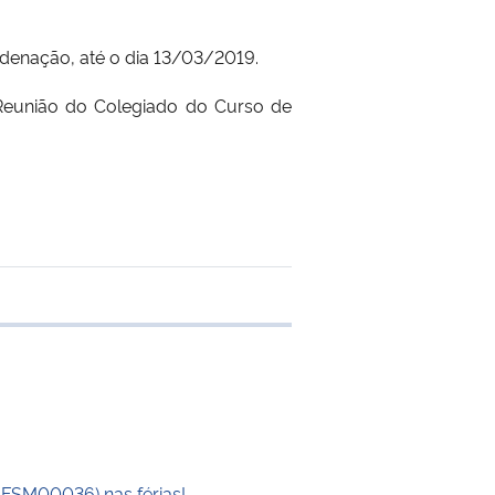
rdenação, até o dia 13/03/2019.
a Reunião do Colegiado do Curso de
 transferência
UFSM00036) nas férias!