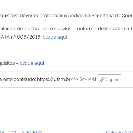
equisitos” deverão protocolar o pedido na Secretaria da Coo
olicitação de quebra de requisitos, conforme deliberado n
6, ATA nº 006/2016,
clique aqui
.
uisitos –
clique aqui
e este conteúdo:
https://ufsm.br/r-434-1441
Copiar
para área de
MATRÍCULA 2026/1
Cálculo A (