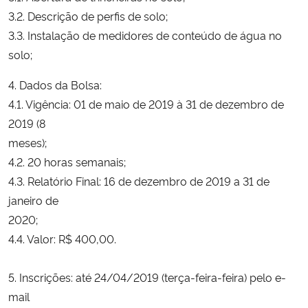
3.2. Descrição de perfis de solo;
Secretaria-Geral
3.3. Instalação de medidores de conteúdo de água no
solo;
Secretaria de Governo
4. Dados da Bolsa:
4.1. Vigência: 01 de maio de 2019 à 31 de dezembro de
Gabinete de Segurança Institucional
2019 (8
meses);
Advocacia-Geral da União
4.2. 20 horas semanais;
Banco Central do Brasil
4.3. Relatório Final: 16 de dezembro de 2019 a 31 de
janeiro de
Planalto
2020;
4.4. Valor: R$ 400,00.
5. Inscrições: até 24/04/2019 (terça-feira-feira) pelo e-
mail