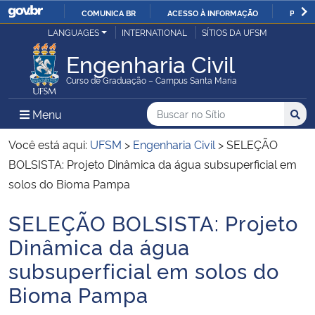
COMUNICA BR
ACESSO À INFORMAÇÃO
PARTI
Casa Civil
LANGUAGES
INTERNATIONAL
SÍTIOS DA UFSM
IR
PARA
Engenharia Civil
Ministério da Justiça e Segurança Pública
O
Curso de Graduação – Campus Santa Maria
CONTEÚDO
Ministério da Defesa
Buscar no no Sítio
Busca
Busca:
Menu Principal do Sítio
Menu
Busc
Ministério das Relações Exteriores
Você está aqui:
UFSM
>
Engenharia Civil
>
SELEÇÃO
BOLSISTA: Projeto Dinâmica da água subsuperficial em
Ministério da Economia
solos do Bioma Pampa
SELEÇÃO BOLSISTA: Projeto
Ministério da Infraestrutura
Início do conteúdo
Dinâmica da água
Ministério da Agricultura, Pecuária e Abastecimento
subsuperficial em solos do
Bioma Pampa
Ministério da Educação