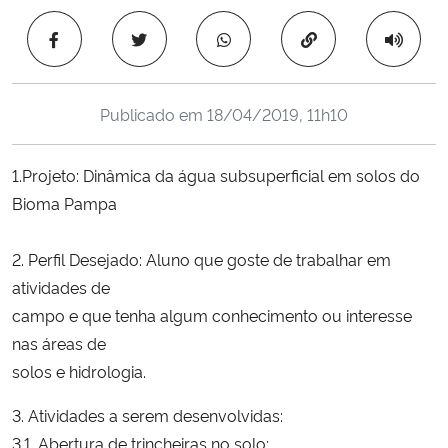
Ministério da Cidadania
Copiar para área 
Ministério da Saúde
Publicado em
18/04/2019, 11h10
Ministério de Minas e Energia
1.Projeto: Dinâmica da água subsuperficial em solos do
Ministério da Ciência, Tecnologia, Inovações e Comunicações
Bioma Pampa
Ministério do Meio Ambiente
2. Perfil Desejado: Aluno que goste de trabalhar em
Ministério do Turismo
atividades de
campo e que tenha algum conhecimento ou interesse
Ministério do Desenvolvimento Regional
nas áreas de
solos e hidrologia.
Controladoria-Geral da União
3. Atividades a serem desenvolvidas:
3.1. Abertura de trincheiras no solo;
Ministério da Mulher, da Família e dos Direitos Humanos