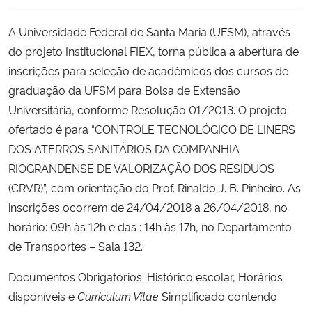
Ministério da Cidadania
A Universidade Federal de Santa Maria (UFSM), através
Ministério da Saúde
do projeto Institucional FIEX, torna pública a abertura de
inscrições para seleção de acadêmicos dos cursos de
Ministério de Minas e Energia
graduação da UFSM para Bolsa de Extensão
Universitária, conforme Resolução 01/2013. O projeto
Ministério da Ciência, Tecnologia, Inovações e Comunicações
ofertado é para “CONTROLE TECNOLÓGICO DE LINERS
DOS ATERROS SANITÁRIOS DA COMPANHIA
Ministério do Meio Ambiente
RIOGRANDENSE DE VALORIZAÇÃO DOS RESÍDUOS
(CRVR)”, com orientação do Prof. Rinaldo J. B. Pinheiro. As
Ministério do Turismo
inscrições ocorrem de 24/04/2018 a 26/04/2018, no
horário: 09h às 12h e das : 14h às 17h, no Departamento
Ministério do Desenvolvimento Regional
de Transportes – Sala 132.
Controladoria-Geral da União
Documentos Obrigatórios: Histórico escolar, Horários
disponíveis e
Curriculum Vitae
Simplificado contendo
Ministério da Mulher, da Família e dos Direitos Humanos