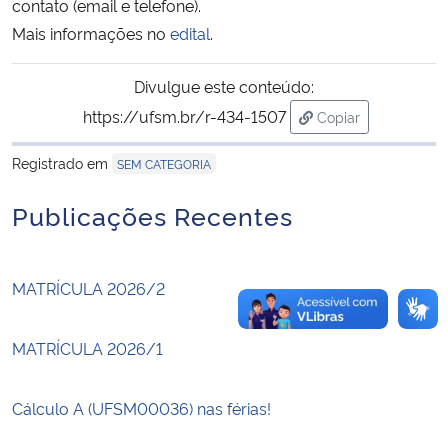
contato (email e telefone).
Mais informações no
edital
.
Secretaria-Geral
Divulgue este conteúdo:
Secretaria de Governo
https://ufsm.br/r-434-1507
Copiar
para área de tran
Gabinete de Segurança Institucional
Registrado em
SEM CATEGORIA
Advocacia-Geral da União
Publicações Recentes
Banco Central do Brasil
MATRÍCULA 2026/2
Planalto
MATRÍCULA 2026/1
Cálculo A (UFSM00036) nas férias!