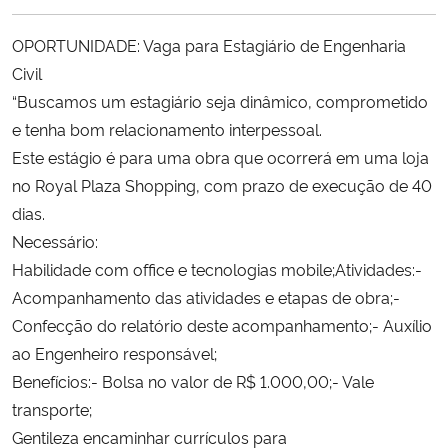
Ministério da Cidadania
OPORTUNIDADE: Vaga para Estagiário de Engenharia
Ministério da Saúde
Civil
“Buscamos um estagiário seja dinâmico, comprometido
Ministério de Minas e Energia
e tenha bom relacionamento interpessoal.
Este estágio é para uma obra que ocorrerá em uma loja
Ministério da Ciência, Tecnologia, Inovações e Comunicações
no Royal Plaza Shopping, com prazo de execução de 40
dias.
Ministério do Meio Ambiente
Necessário:
Habilidade com office e tecnologias mobile;Atividades:-
Ministério do Turismo
Acompanhamento das atividades e etapas de obra;-
Confecção do relatório deste acompanhamento;- Auxílio
Ministério do Desenvolvimento Regional
ao Engenheiro responsável;
Benefícios:- Bolsa no valor de R$ 1.000,00;- Vale
Controladoria-Geral da União
transporte;
Gentileza encaminhar currículos para
Ministério da Mulher, da Família e dos Direitos Humanos