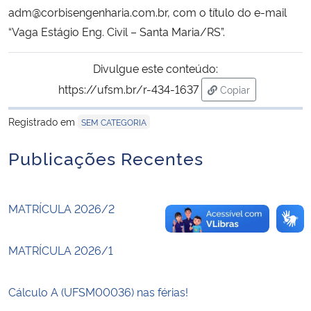
adm@corbisengenharia.com.br, com o título do e-mail
“Vaga Estágio Eng. Civil – Santa Maria/RS”.
Secretaria-Geral
Divulgue este conteúdo:
Secretaria de Governo
https://ufsm.br/r-434-1637
Copiar
para área de tran
Gabinete de Segurança Institucional
Registrado em
SEM CATEGORIA
Advocacia-Geral da União
Publicações Recentes
Banco Central do Brasil
MATRÍCULA 2026/2
Planalto
MATRÍCULA 2026/1
Cálculo A (UFSM00036) nas férias!