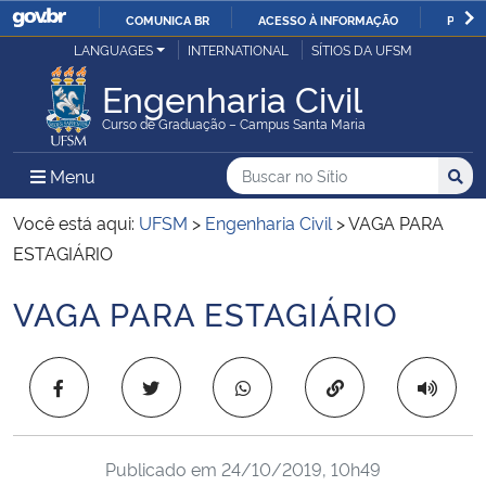
COMUNICA BR
ACESSO À INFORMAÇÃO
PARTI
Casa Civil
LANGUAGES
INTERNATIONAL
SÍTIOS DA UFSM
IR
PARA
Engenharia Civil
Ministério da Justiça e Segurança Pública
O
Curso de Graduação – Campus Santa Maria
CONTEÚDO
Ministério da Defesa
Buscar no no Sítio
Busca
Busca:
Menu Principal do Sítio
Menu
Busc
Ministério das Relações Exteriores
Você está aqui:
UFSM
>
Engenharia Civil
>
VAGA PARA
ESTAGIÁRIO
Ministério da Economia
VAGA PARA ESTAGIÁRIO
Início do conteúdo
Ministério da Infraestrutura
Copiar para área 
Ministério da Agricultura, Pecuária e Abastecimento
Ministério da Educação
Publicado em
24/10/2019, 10h49