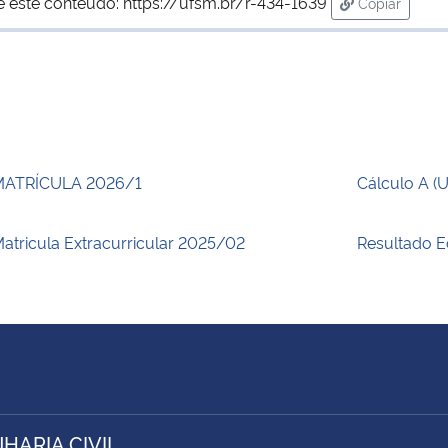
e este conteúdo:
https://ufsm.br/r-434-1639
Copiar
para área d
MATRÍCULA 2026/1
Cálculo A (
atricula Extracurricular 2025/02
Resultado E
HARIA CIVIL