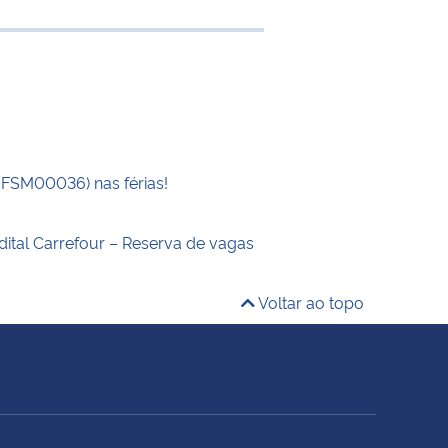
e transferência
UFSM00036) nas férias!
dital Carrefour – Reserva de vagas
Voltar ao topo