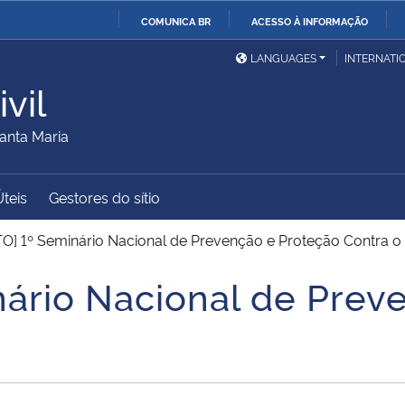
COMUNICA BR
ACESSO À INFORMAÇÃO
Ministério da Defesa
Ministério das Relações
Mini
IR
LANGUAGES
INTERNATI
Exteriores
PARA
vil
O
Ministério da Cidadania
Ministério da Saúde
Mini
CONTEÚDO
anta Maria
Úteis
Gestores do sítio
Ministério do
Controladoria-Geral da
Mini
Desenvolvimento Regional
União
Famí
O] 1º Seminário Nacional de Prevenção e Proteção Contra o
Hum
ário Nacional de Prev
Advocacia-Geral da União
Banco Central do Brasil
Plan