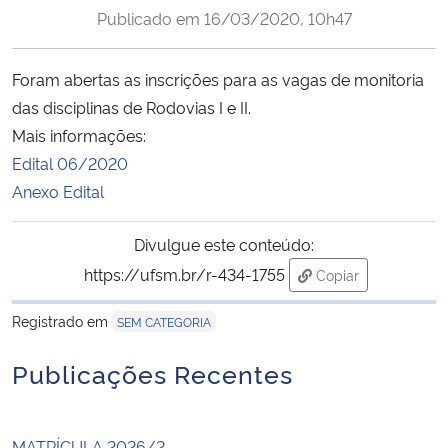
Publicado em
16/03/2020, 10h47
Ministério da Cidadania
Ministério da Saúde
Foram abertas as inscrições para as vagas de monitoria
das disciplinas de Rodovias I e II.
Ministério de Minas e Energia
Mais informações:
Edital 06/2020
Ministério da Ciência, Tecnologia, Inovações e Comunicações
Anexo Edital
Ministério do Meio Ambiente
Divulgue este conteúdo:
https://ufsm.br/r-434-1755
Copiar
Ministério do Turismo
para área de trans
Registrado em
SEM CATEGORIA
Ministério do Desenvolvimento Regional
Publicações Recentes
Controladoria-Geral da União
Ministério da Mulher, da Família e dos Direitos Humanos
MATRÍCULA 2026/2