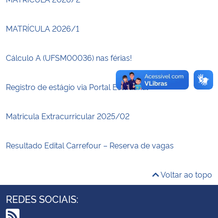
Secretaria-Geral
MATRÍCULA 2026/1
Secretaria de Governo
Cálculo A (UFSM00036) nas férias!
Gabinete de Segurança Institucional
Registro de estágio via Portal Estudantil
Advocacia-Geral da União
Matricula Extracurricular 2025/02
Banco Central do Brasil
Resultado Edital Carrefour – Reserva de vagas
Planalto
Voltar ao topo
REDES SOCIAIS: