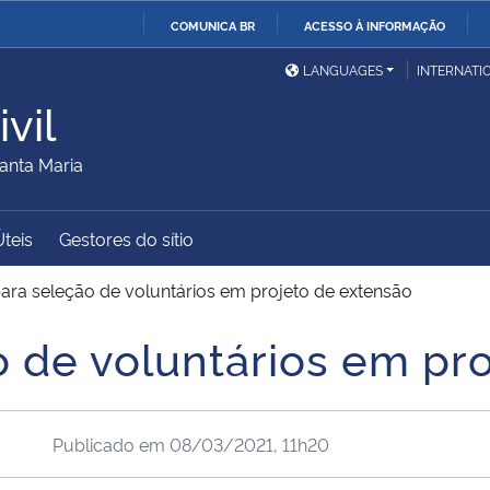
COMUNICA BR
ACESSO À INFORMAÇÃO
Ministério da Defesa
Ministério das Relações
Mini
IR
LANGUAGES
INTERNATI
Exteriores
PARA
vil
O
Ministério da Cidadania
Ministério da Saúde
Mini
CONTEÚDO
anta Maria
Úteis
Gestores do sítio
Ministério do
Controladoria-Geral da
Mini
Desenvolvimento Regional
União
Famí
para seleção de voluntários em projeto de extensão
Hum
o de voluntários em pr
Advocacia-Geral da União
Banco Central do Brasil
Plan
Publicado em
08/03/2021, 11h20