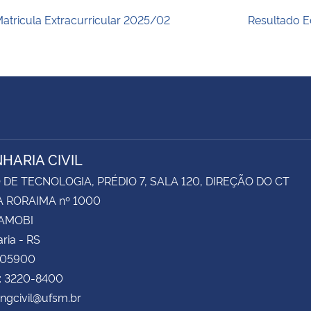
atricula Extracurricular 2025/02
Resultado E
HARIA CIVIL
DE TECNOLOGIA, PRÉDIO 7, SALA 120, DIREÇÃO DO CT
 RORAIMA nº 1000
CAMOBI
ria - RS
105900
e: 3220-8400
engcivil@ufsm.br