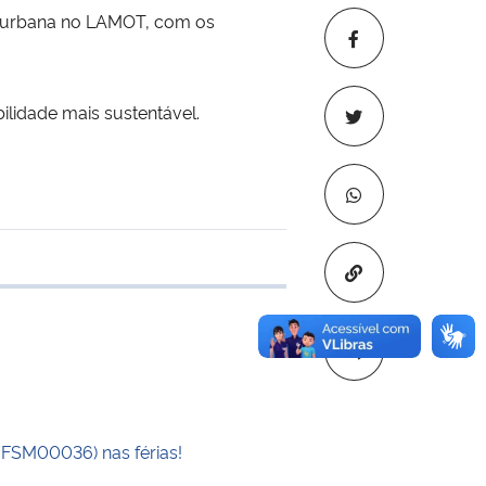
de urbana no LAMOT, com os
lidade mais sustentável.
Copiar para áre
e transferência
UFSM00036) nas férias!