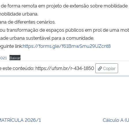
par de forma remota em projeto de extensão sobre mobilida
mobilidade urbana.
na de diferentes cenários.
 ou transformação de espaços públicos em prol de uma mobi
dade urbana sustentável para a comunidade.
uinte link:
https://forms.gle/f61BmwSmu29UZcnt8
2021
Baixar
e este conteúdo:
https://ufsm.br/r-434-1850
Copiar
para área d
MATRÍCULA 2026/1
Cálculo A (