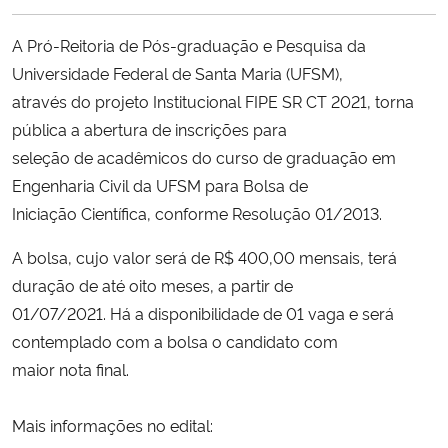
Ministério da Cidadania
A Pró-Reitoria de Pós-graduação e Pesquisa da
Ministério da Saúde
Universidade Federal de Santa Maria (UFSM),
através do projeto Institucional FIPE SR CT 2021, torna
Ministério de Minas e Energia
pública a abertura de inscrições para
seleção de acadêmicos do curso de graduação em
Ministério da Ciência, Tecnologia, Inovações e Comunicações
Engenharia Civil da UFSM para Bolsa de
Iniciação Científica, conforme Resolução 01/2013.
Ministério do Meio Ambiente
A bolsa, cujo valor será de R$ 400,00 mensais, terá
Ministério do Turismo
duração de até oito meses, a partir de
01/07/2021. Há a disponibilidade de 01 vaga e será
Ministério do Desenvolvimento Regional
contemplado com a bolsa o candidato com
maior nota final.
Controladoria-Geral da União
Mais informações no edital:
Ministério da Mulher, da Família e dos Direitos Humanos