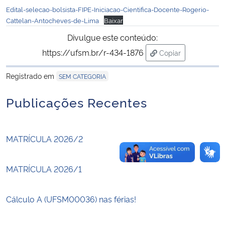
Edital-selecao-bolsista-FIPE-Iniciacao-Cientifica-Docente-Rogerio-
Cattelan-Antocheves-de-Lima
Baixar
Secretaria-Geral
Divulgue este conteúdo:
Secretaria de Governo
https://ufsm.br/r-434-1876
Copiar
para área de tran
Registrado em
SEM CATEGORIA
Gabinete de Segurança Institucional
Publicações Recentes
Advocacia-Geral da União
Banco Central do Brasil
MATRÍCULA 2026/2
Planalto
MATRÍCULA 2026/1
Cálculo A (UFSM00036) nas férias!