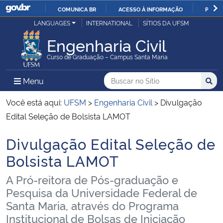
COMUNICA BR
ACESSO À INFORMAÇÃO
PARTI
Casa Civil
LANGUAGES
INTERNATIONAL
SÍTIOS DA UFSM
IR
PARA
Engenharia Civil
Ministério da Justiça e Segurança Pública
O
Curso de Graduação – Campus Santa Maria
CONTEÚDO
Ministério da Defesa
Buscar no no Sítio
Busca
Busca:
Menu Principal do Sítio
Menu
Busc
Ministério das Relações Exteriores
Você está aqui:
UFSM
>
Engenharia Civil
>
Divulgação
Edital Seleção de Bolsista LAMOT
Ministério da Economia
Divulgação Edital Seleção de
Início do conteúdo
Ministério da Infraestrutura
Bolsista LAMOT
A Pró-reitora de Pós-graduação e
Ministério da Agricultura, Pecuária e Abastecimento
Pesquisa da Universidade Federal de
Santa Maria, através do Programa
Ministério da Educação
Institucional de Bolsas de Iniciação