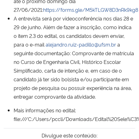
até o próximo domingo dia
27/06/2021:
https://forms.gle/M5kTLGW8D3nRk9kg8
Secretaria-Geral
A entrevista será por videoconferência nos dias 28 e
29 de junho. Além de fazer a inscrição, como indica
Secretaria de Governo
o item 2.3 do edital, os candidatos devem enviar,
para o e-mail
alejandro.ruiz-padillo@ufsm.br
a
Gabinete de Segurança Institucional
seguinte documentação: Comprovante de matrícula
no Curso de Engenharia Civil, Histórico Escolar
Advocacia-Geral da União
Simplificado, carta de intenção e, em caso de o
candidato já ter sido bolsista e/ou participante em
Banco Central do Brasil
projeto de pesquisa ou possuir experiência na área,
entregar comprovante da atividade.
Planalto
Mais informações no edital:
file:///C:/Users/pccli/Downloads/Edital%20Sel
Divulgue este conteúdo: