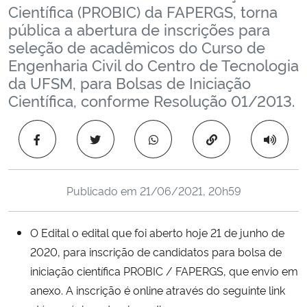
Científica (PROBIC) da FAPERGS, torna
Ministério da Cidadania
pública a abertura de inscrições para
seleção de acadêmicos do Curso de
Ministério da Saúde
Engenharia Civil do Centro de Tecnologia
da UFSM, para Bolsas de Iniciação
Ministério de Minas e Energia
Científica, conforme Resolução 01/2013.
Ministério da Ciência, Tecnologia, Inovações e Comunicações
Copiar para área 
Ministério do Meio Ambiente
Publicado em
21/06/2021, 20h59
Ministério do Turismo
Ministério do Desenvolvimento Regional
O Edital o edital que foi aberto hoje 21 de junho de
2020, para inscrição de candidatos para bolsa de
Controladoria-Geral da União
iniciação científica PROBIC / FAPERGS, que envio em
anexo. A inscrição é online através do seguinte link
Ministério da Mulher, da Família e dos Direitos Humanos