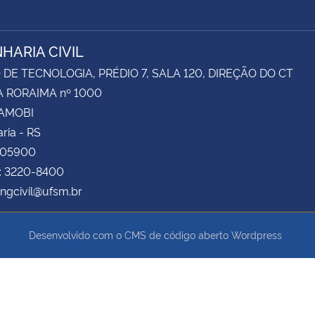
HARIA CIVIL
DE TECNOLOGIA, PRÉDIO 7, SALA 120, DIREÇÃO DO CT
 RORAIMA nº 1000
CAMOBI
ria - RS
105900
e: 3220-8400
engcivil@ufsm.br
Desenvolvido com o CMS de código aberto
Wordpress