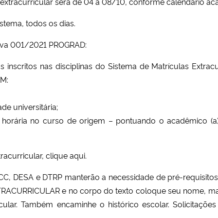
 extracurricular será de 04 a 08/10, conforme
calendário a
tema, todos os dias.
tiva 001/2021 PROGRAD
:
s inscritos nas disciplinas do Sistema de Matrículas Extrac
SM:
e universitária;
a horária no curso de origem – pontuando o acadêmico (a
tracurricular,
clique aqui
.
CC, DESA e DTRP manterão a necessidade de pré-requisitos. 
RACURRICULAR e no corpo do texto coloque seu nome, matrí
cular. Também encaminhe o histórico escolar. Solicitaçõe