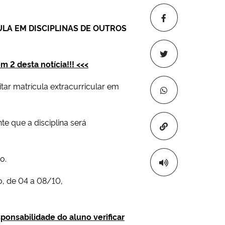
ULA EM DISCIPLINAS DE OUTROS
m 2 desta notícia!!! <<<
ar matrícula extracurricular em
te que a disciplina será
Copiar para áre
o.
o, de 04 a 08/10,
esponsabilidade do aluno verificar