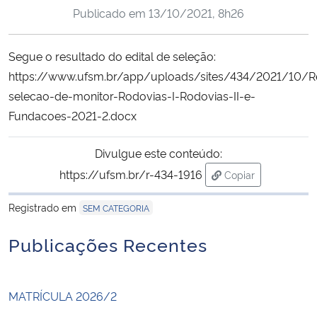
Publicado em
13/10/2021, 8h26
Ministério da Cidadania
Ministério da Saúde
Segue o resultado do edital de seleção:
https://www.ufsm.br/app/uploads/sites/434/2021/10/R
Ministério de Minas e Energia
selecao-de-monitor-Rodovias-I-Rodovias-II-e-
Fundacoes-2021-2.docx
Ministério da Ciência, Tecnologia, Inovações e Comunicações
Divulgue este conteúdo:
Ministério do Meio Ambiente
https://ufsm.br/r-434-1916
Copiar
para área de tran
Ministério do Turismo
Registrado em
SEM CATEGORIA
Ministério do Desenvolvimento Regional
Publicações Recentes
Controladoria-Geral da União
MATRÍCULA 2026/2
Ministério da Mulher, da Família e dos Direitos Humanos