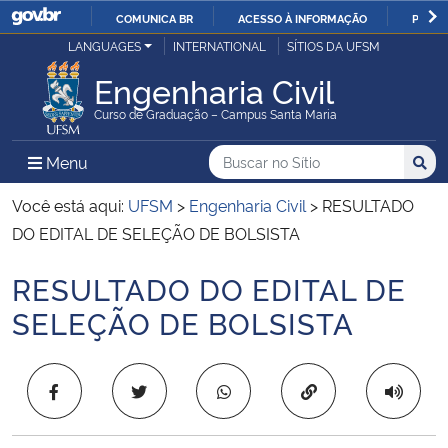
COMUNICA BR
ACESSO À INFORMAÇÃO
PARTI
Casa Civil
LANGUAGES
INTERNATIONAL
SÍTIOS DA UFSM
IR
PARA
Engenharia Civil
Ministério da Justiça e Segurança Pública
O
Curso de Graduação – Campus Santa Maria
CONTEÚDO
Ministério da Defesa
Buscar no no Sítio
Busca
Busca:
Menu Principal do Sítio
Menu
Busc
Ministério das Relações Exteriores
Você está aqui:
UFSM
>
Engenharia Civil
>
RESULTADO
DO EDITAL DE SELEÇÃO DE BOLSISTA
Ministério da Economia
RESULTADO DO EDITAL DE
Início do conteúdo
Ministério da Infraestrutura
SELEÇÃO DE BOLSISTA
Ministério da Agricultura, Pecuária e Abastecimento
Copiar para área 
Ministério da Educação