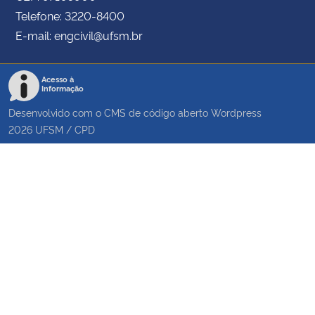
Telefone: 3220-8400
E-mail: engcivil@ufsm.br
Acesso à
Informação
Desenvolvido com o CMS de código aberto
Wordpress
2026
UFSM
/
CPD