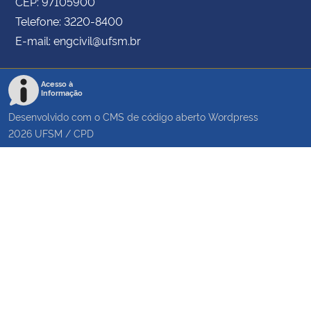
CEP: 97105900
Telefone: 3220-8400
E-mail: engcivil@ufsm.br
Acesso à
Informação
Desenvolvido com o CMS de código aberto
Wordpress
2026
UFSM
/
CPD