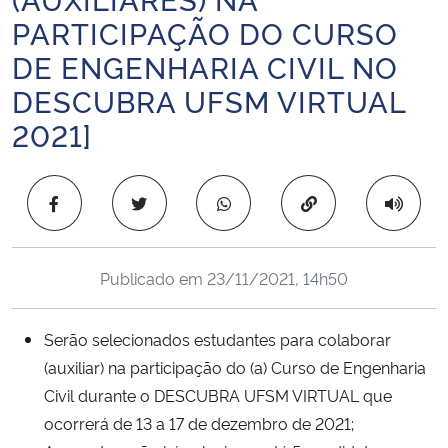
Ministério da Cidadania
PARTICIPAÇÃO DO CURSO
DE ENGENHARIA CIVIL NO
Ministério da Saúde
DESCUBRA UFSM VIRTUAL
2021]
Ministério de Minas e Energia
Ministério da Ciência, Tecnologia, Inovações e Comunicações
Copiar para área 
Ministério do Meio Ambiente
Publicado em
23/11/2021, 14h50
Ministério do Turismo
Ministério do Desenvolvimento Regional
Serão selecionados estudantes para colaborar
(auxiliar) na participação do (a) Curso de Engenharia
Controladoria-Geral da União
Civil durante o DESCUBRA UFSM VIRTUAL que
ocorrerá de 13 a 17 de dezembro de 2021;
Ministério da Mulher, da Família e dos Direitos Humanos