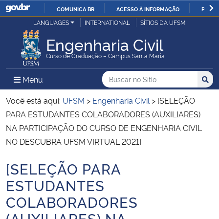
COMUNICA BR
ACESSO À INFORMAÇÃO
PARTI
Casa Civil
LANGUAGES
INTERNATIONAL
SÍTIOS DA UFSM
IR
PARA
Engenharia Civil
Ministério da Justiça e Segurança Pública
O
Curso de Graduação – Campus Santa Maria
CONTEÚDO
Ministério da Defesa
Buscar no no Sítio
Busca
Busca:
Menu Principal do Sítio
Menu
Busc
Ministério das Relações Exteriores
Você está aqui:
UFSM
>
Engenharia Civil
>
[SELEÇÃO
PARA ESTUDANTES COLABORADORES (AUXILIARES)
Ministério da Economia
NA PARTICIPAÇÃO DO CURSO DE ENGENHARIA CIVIL
NO DESCUBRA UFSM VIRTUAL 2021]
Ministério da Infraestrutura
[SELEÇÃO PARA
Início do conteúdo
Ministério da Agricultura, Pecuária e Abastecimento
ESTUDANTES
COLABORADORES
Ministério da Educação
(AUXILIARES) NA