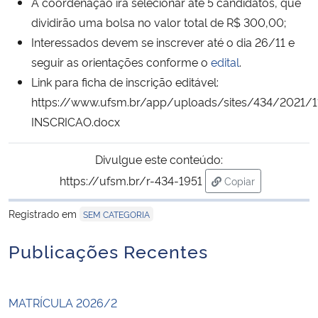
A coordenação irá selecionar até 5 candidatos, que
dividirão uma bolsa no valor total de R$ 300,00;
Secretaria-Geral
Interessados devem se inscrever até o dia 26/11 e
seguir as orientações conforme o
edital
.
Secretaria de Governo
Link para ficha de inscrição editável:
https://www.ufsm.br/app/uploads/sites/434/2021/
Gabinete de Segurança Institucional
INSCRICAO.docx
Advocacia-Geral da União
Divulgue este conteúdo:
https://ufsm.br/r-434-1951
Copiar
Banco Central do Brasil
para área de trans
Registrado em
SEM CATEGORIA
Planalto
Publicações Recentes
MATRÍCULA 2026/2