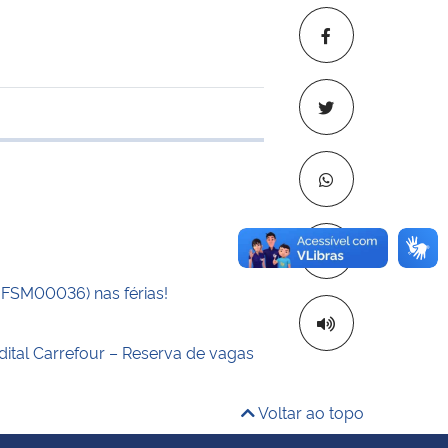
e transferência
Copiar para áre
UFSM00036) nas férias!
dital Carrefour – Reserva de vagas
Voltar ao topo