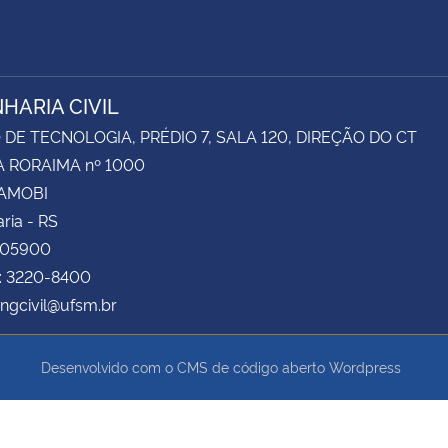
HARIA CIVIL
DE TECNOLOGIA, PRÉDIO 7, SALA 120, DIREÇÃO DO CT
 RORAIMA nº 1000
CAMOBI
ria - RS
105900
e: 3220-8400
engcivil@ufsm.br
Desenvolvido com o CMS de código aberto
Wordpress