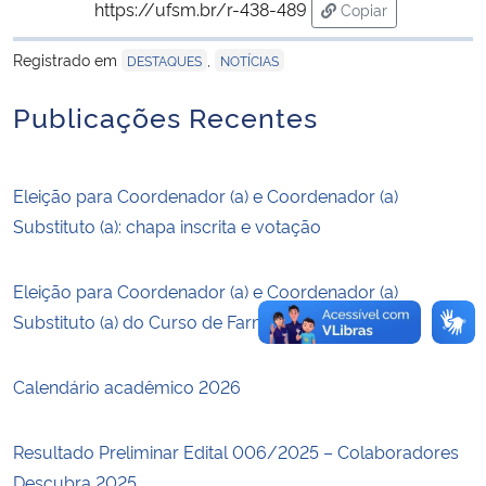
https://ufsm.br/r-438-489
Copiar
para área de trans
Secretaria-Geral
Registrado em
,
DESTAQUES
NOTÍCIAS
Publicações Recentes
Secretaria de Governo
Gabinete de Segurança Institucional
Eleição para Coordenador (a) e Coordenador (a)
Advocacia-Geral da União
Substituto (a): chapa inscrita e votação
Banco Central do Brasil
Eleição para Coordenador (a) e Coordenador (a)
Substituto (a) do Curso de Farmácia
Planalto
Calendário acadêmico 2026
Resultado Preliminar Edital 006/2025 – Colaboradores
Descubra 2025