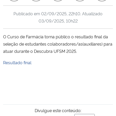
Ministério da Cidadania
Publicado em
02/09/2025, 22h10
. Atualizado
Ministério da Saúde
03/09/2025, 10h22
Ministério de Minas e Energia
O Curso de Farmácia torna público o resultado final da
seleção de estudantes colaboradores/as(auxiliares) para
Ministério da Ciência, Tecnologia, Inovações e Comunicações
atuar durante o Descubra UFSM 2025.
Ministério do Meio Ambiente
Resultado final
Ministério do Turismo
Ministério do Desenvolvimento Regional
Controladoria-Geral da União
Divulgue este conteúdo:
Ministério da Mulher, da Família e dos Direitos Humanos