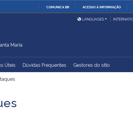
COMUNICA BR
ACESSO À INFORMAÇÃO
Ministério da Defesa
Ministério das Relações
Mini
IR
LANGUAGES
INTERNATI
Exteriores
PARA
O
Ministério da Cidadania
Ministério da Saúde
Mini
CONTEÚDO
anta Maria
ks Úteis
Dúvidas Frequentes
Gestores do sítio
Ministério do
Controladoria-Geral da
Mini
Desenvolvimento Regional
União
Famí
taques
Hum
ues
Advocacia-Geral da União
Banco Central do Brasil
Plan