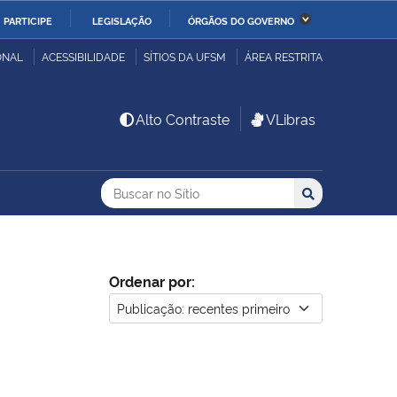
PARTICIPE
LEGISLAÇÃO
ÓRGÃOS DO GOVERNO
stério da Economia
Ministério da Infraestrutura
ONAL
ACESSIBILIDADE
SÍTIOS DA UFSM
ÁREA RESTRITA
stério de Minas e Energia
Ministério da Ciência,
Alto Contraste
VLibras
Tecnologia, Inovações e
Comunicações
Buscar no no Sítio
Busca
Busca:
Buscar
stério da Mulher, da
Secretaria-Geral
lia e dos Direitos
anos
Ordenar por:
alto