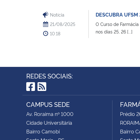
DESCUBRA UFSM 
Notícia
21/08/2025
O Curso de Farmácia 
nos dias 25, 26 [...]
10:18
REDES SOCIAIS:
Facebook
RSS
CAMPUS SEDE
FARMÁ
Av. Roraima nº 1000
Prédio 2
Cidade Universitária
RORAIMA
Bairro Camobi
Bairro 
Santa Maria - RS
Santa Ma