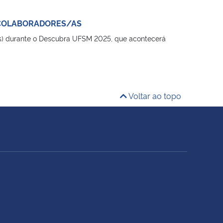
 COLABORADORES/AS
es) durante o Descubra UFSM 2025, que acontecerá
Voltar ao topo