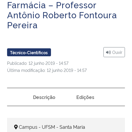
Farmácia – Professor
Ministério da Cidadania
Antônio Roberto Fontoura
Ministério da Saúde
Pereira
Ministério de Minas e Energia
Ministério da Ciência, Tecnologia, Inovações e Comunicações
Ouvir
Técnico-Científicos
Publicado: 12 junho 2019 - 14:57
Ministério do Meio Ambiente
Última modificação: 12 junho 2019 - 14:57
Ministério do Turismo
Descrição
Edições
Ministério do Desenvolvimento Regional
Controladoria-Geral da União
Campus - UFSM - Santa Maria
Ministério da Mulher, da Família e dos Direitos Humanos