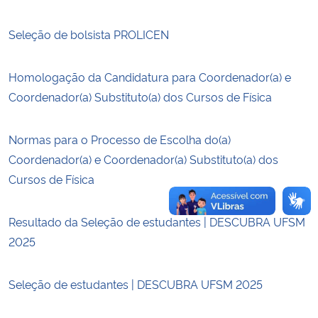
Seleção de bolsista PROLICEN
Secretaria-Geral
Secretaria de Governo
Homologação da Candidatura para Coordenador(a) e
Coordenador(a) Substituto(a) dos Cursos de Física
Gabinete de Segurança Institucional
Normas para o Processo de Escolha do(a)
Advocacia-Geral da União
Coordenador(a) e Coordenador(a) Substituto(a) dos
Cursos de Física
Banco Central do Brasil
Resultado da Seleção de estudantes | DESCUBRA UFSM
Planalto
2025
Seleção de estudantes | DESCUBRA UFSM 2025