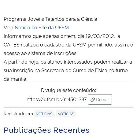
Ministério da Cidadania
Programa Jovens Talentos para a Ciência
Ministério da Saúde
Veja
Notícia no Site da UFSM
.
Informamos que apenas ontem, dia 19/03/2012, a
Ministério de Minas e Energia
CAPES realizou o cadastro da UFSM permitindo, assim, o
acesso ao sistema de inscrições.
Ministério da Ciência, Tecnologia, Inovações e Comunicações
A partir de hoje, os alunos interessados podem realizar a
sua inscrição na Secretaria do Curso de Física no turno
Ministério do Meio Ambiente
da manhã.
Ministério do Turismo
Divulgue este conteúdo:
https://ufsm.br/r-450-287
Copiar
Ministério do Desenvolvimento Regional
para área de trans
Registrado em
,
NOTÍCIAS
NOTÍCIAS
Controladoria-Geral da União
Publicações Recentes
Ministério da Mulher, da Família e dos Direitos Humanos