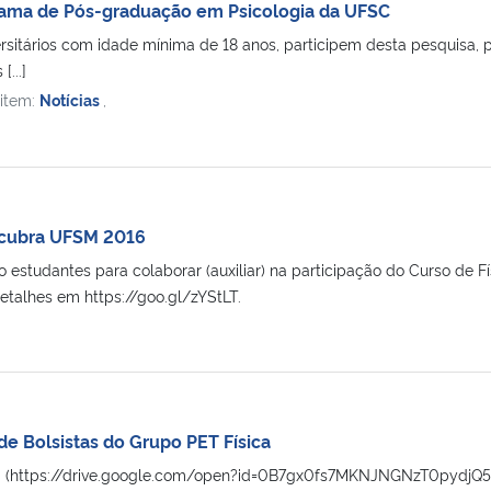
rama de Pós-graduação em Psicologia da UFSC
ersitários com idade mínima de 18 anos, participem desta pesquisa
[...]
 item:
Notícias
,
cubra UFSM 2016
 estudantes para colaborar (auxiliar) na participação do Curso de 
talhes em https://goo.gl/zYStLT.
de Bolsistas do Grupo PET Física
qui. (https://drive.google.com/open?id=0B7gx0fs7MKNJNGNzT0pydjQ