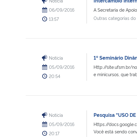
Intercâmbio inter
Notícia
06/09/2016
A Secretaria de Apoio
Outras categorias do
13:57
1º Seminário Dinâ
Notícia
05/09/2016
Http://site.ufsm.br/
e minicursos, que tra
20:54
Pesquisa “USO D
Notícia
05/09/2016
Https://docs.googl
Você está sendo con
20:17