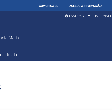
COMUNICA BR
ACESSO À INFORMAÇÃO
Ministério da Defesa
Ministério das Relações
Mini
IR
LANGUAGES
INTERNATI
Exteriores
PARA
O
Ministério da Cidadania
Ministério da Saúde
Mini
CONTEÚDO
anta Maria
es do sítio
Ministério do
Controladoria-Geral da
Mini
Desenvolvimento Regional
União
Famí
Hum
s
Advocacia-Geral da União
Banco Central do Brasil
Plan