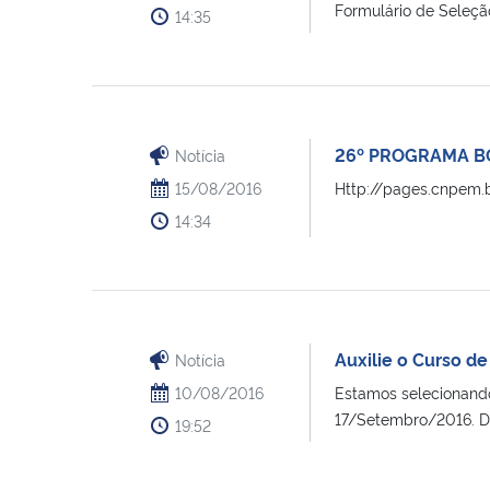
Formulário de Seleção
14:35
26º PROGRAMA B
Notícia
15/08/2016
Http://pages.cnpem.
14:34
Auxilie o Curso d
Notícia
10/08/2016
Estamos selecionando
17/Setembro/2016. D
19:52