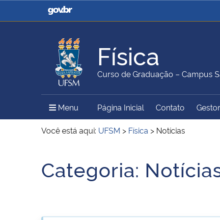
Casa Civil
Ministério da Justiça e
Segurança Pública
Física
Ministério da Agricultura,
Ministério da Educação
Curso de Graduação – Campus S
Pecuária e Abastecimento
Menu Principal do Sítio
Menu
Página Inicial
Contato
Gestor
Ministério do Meio Ambiente
Ministério do Turismo
Você está aqui:
UFSM
>
Física
>
Notícias
Início do conteúdo
Categoria:
Notícia
Secretaria de Governo
Gabinete de Segurança
Institucional