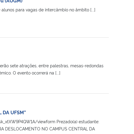
éu (AUGM)
 alunos para vagas de intercâmbio no âmbito [...]
erão sete atrações, entre palestras, mesas-redondas
co. O evento ocorrerá na [...]
L DA UFSM”
k_xtXW9P4QW1A/viewform Prezado(a) estudante:
ETAS PARA DESLOCAMENTO NO CAMPUS CENTRAL DA