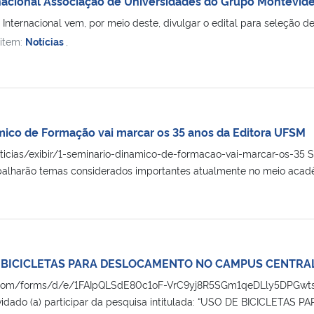
nacional Associação de Universidades do Grupo Montevid
 Internacional vem, por meio deste, divulgar o edital para seleção de
 item:
Notícias
,
mico de Formação vai marcar os 35 anos da Editora UFSM
noticias/exibir/1-seminario-dinamico-de-formacao-vai-marcar-os-35 S
balharão temas considerados importantes atualmente no meio acadêmi
E BICICLETAS PARA DESLOCAMENTO NO CAMPUS CENTRA
e.com/forms/d/e/1FAIpQLSdE80c1oF-VrC9yj8R5SGm1qeDLly5DPGwts
vidado (a) participar da pesquisa intitulada: “USO DE BICICL